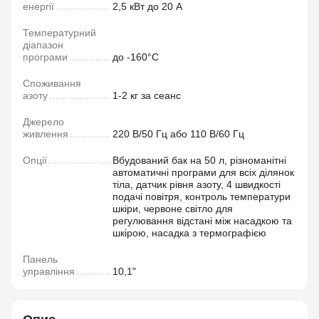
енергії
2,5 кВт до 20 А
Температурний
діапазон
програми
до -160°C
Споживання
азоту
1-2 кг за сеанс
Джерело
живлення
220 В/50 Гц або 110 В/60 Гц
Опції
Вбудований бак на 50 л, різноманітні
автоматичні програми для всіх ділянок
тіла, датчик рівня азоту, 4 швидкості
подачі повітря, контроль температури
шкіри, червоне світло для
регулювання відстані між насадкою та
шкірою, насадка з термографією
Панель
управління
10,1"