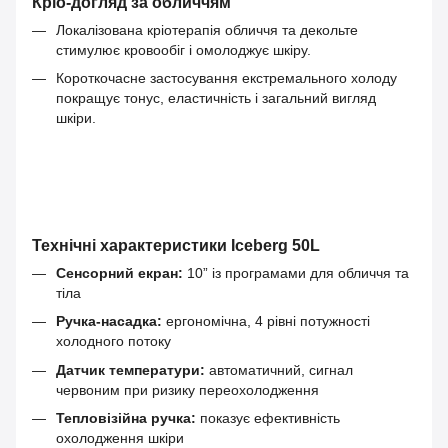
Кріо-догляд за обличчям
Локалізована кріотерапія обличчя та декольте
стимулює кровообіг і омолоджує шкіру.
Короткочасне застосування екстремального холоду
покращує тонус, еластичність і загальний вигляд
шкіри.
Технічні характеристики Iceberg 50L
Сенсорний екран:
10” із програмами для обличчя та
тіла
Ручка-насадка:
ергономічна, 4 рівні потужності
холодного потоку
Датчик температури:
автоматичний, сигнал
червоним при ризику переохолодження
Тепловізійна ручка:
показує ефективність
охолодження шкіри