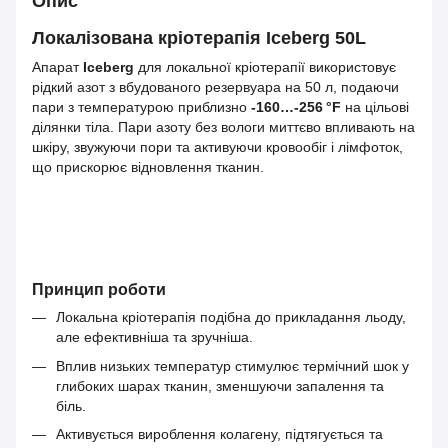
Опис
Локалізована кріотерапія Iceberg 50L
Апарат
Iceberg
для локальної кріотерапії використовує
рідкий азот з вбудованого резервуара на 50 л, подаючи
пари з температурою приблизно
-160…-256 °F
на цільові
ділянки тіла. Пари азоту без вологи миттєво впливають на
шкіру, звужуючи пори та активуючи кровообіг і лімфоток,
що прискорює відновлення тканин.
Принцип роботи
Локальна кріотерапія подібна до прикладання льоду,
але ефективніша та зручніша.
Вплив низьких температур стимулює термічний шок у
глибоких шарах тканин, зменшуючи запалення та
біль.
Активується вироблення колагену, підтягується та