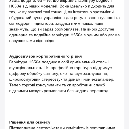
Увага до деталей – те, що відрізняє гарнітуру Logitech
H650e від інших моделей. Вона ідеально підходить для
тих, кому важливі такі тонкощі, як інтуїтивно зрозумілий
вбудований пульт управління для регулювання гучності та
світлодіодні індикатори, завдяки яким навколишні
знатимуть, що ви зараз розмовляєте. На вибір доступні
одинарна та подвійна гарнітури H650e з одним або двома
навушниками відповідно.
Аудіозв'язок корпоративного рівня
Гарнітура H650e поєднує в собі оригінальний стиль і
функціональність. Ця професійна гарнітура підтримує
цифрову обробку сигналу, ехо- та шумозаглушення,
широкосмуговий стереозвук та динамічний еквалайзер.
Тепер торгові консультанти та співробітники служб
підтримки можуть розмовляти без жодних перешкод.
Рішення для бізнесу
Підтверджена сертифікатами сумісність із популярними