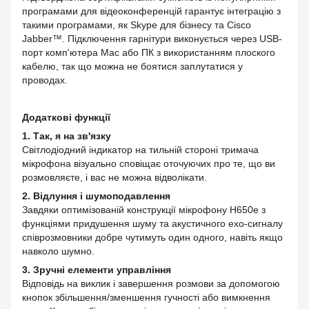
програмами для відеоконференцій гарантує інтеграцію з
такими програмами, як Skype для бізнесу та Cisco
Jabber™. Підключення гарнітури виконується через USB-
порт комп'ютера Mac або ПК з використанням плоского
кабелю, так що можна не боятися заплутатися у
проводах.
Додаткові функції
1. Так, я на зв'язку
Світлодіодний індикатор на тильній стороні тримача
мікрофона візуально сповіщає оточуючих про те, що ви
розмовляєте, і вас не можна відволікати.
2. Відлуння і шумоподавлення
Завдяки оптимізованій конструкції мікрофону H650e з
функціями придушення шуму та акустичного ехо-сигналу
співрозмовники добре чутимуть один одного, навіть якщо
навколо шумно.
3. Зручні елементи управління
Відповідь на виклик і завершення розмови за допомогою
кнопок збільшення/зменшення гучності або вимкнення