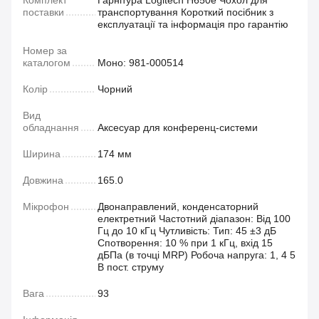
Комплект
Гарнітура Logitech H650e Чохол для
поставки
транспортування Короткий посібник з
експлуатації та інформація про гарантію
Номер за
каталогом
Моно: 981-000514
Колір
Чорний
Вид
обладнання
Аксесуар для конференц-системи
Ширина
174 мм
Довжина
165.0
Мікрофон
Двонаправлений, конденсаторний
електретний Частотний діапазон: Від 100
Гц до 10 кГц Чутливість: Тип: 45 ±3 дБ
Спотворення: 10 % при 1 кГц, вхід 15
дБПа (в точці MRP) Робоча напруга: 1, 4 5
В пост. струму
Вага
93