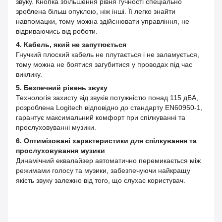
звуку. Кнопка збільшення рівня гучності спеціально
зроблена більш опуклою, ніж інші. Її легко знайти
навпомацки, тому можна здійснювати управління, не
відриваючись від роботи.
4. Кабель, який не запутюється
Гнучкий плоский кабель не плутається і не заламується,
тому можна не боятися загубитися у проводах під час
виклику.
5. Безпечний рівень звуку
Технологія захисту від звуків потужністю понад 115 дБА,
розроблена Logitech відповідно до стандарту EN60950-1,
гарантує максимальний комфорт при спілкуванні та
прослуховуванні музики.
6. Оптимізовані характеристики для спілкування та
прослуховування музики
Динамічний еквалайзер автоматично перемикається між
режимами голосу та музики, забезпечуючи найкращу
якість звуку залежно від того, що слухає користувач.