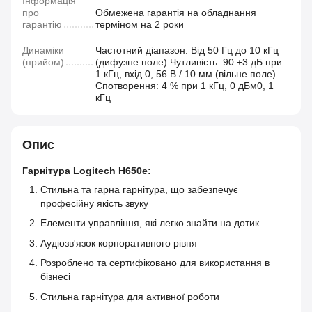
Інформація
про
Обмежена гарантія на обладнання
гарантію
терміном на 2 роки
Динаміки
Частотний діапазон: Від 50 Гц до 10 кГц
(прийом)
(дифузне поле) Чутливість: 90 ±3 дБ при
1 кГц, вхід 0, 56 В / 10 мм (вільне поле)
Спотворення: 4 % при 1 кГц, 0 дБм0, 1
кГц
Опис
Гарнітура Logitech H650e:
Стильна та гарна гарнітура, що забезпечує
професійну якість звуку
Елементи управління, які легко знайти на дотик
Аудіозв'язок корпоративного рівня
Розроблено та сертифіковано для використання в
бізнесі
Стильна гарнітура для активної роботи