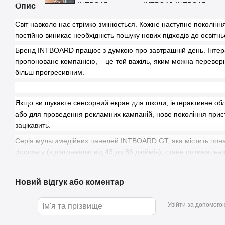
Опис
Світ навколо нас стрімко змінюється. Кожне наступне поколін
постійно виникає необхідність пошуку нових підходів до освітн
Бренд INTBOARD працює з думкою про завтрашній день. Інтер
пропоноване компанією, – це той важіль, яким можна переверну
більш прогресивним.
Якщо ви шукаєте сенсорний екран для школи, інтерактивне обл
або для проведення рекламних кампаній, нове покоління прис
зацікавить.
Серія мультимедійних панелей INTBOARD GT, яка містить пона
формату (з діагоналлю від 43 до 86 дюймів), стане оптимальн
всіх типах навчальних закладів, включно з державними. Ці прис
заходів, заснованих на обміні інформацією: конференцій, през
Новий відгук або коментар
Увійти за допомого