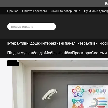
Перейти до основного контенту
В
Про нас
Оплата і доставка
Обмін та повернення
Публічний догов
Інтерактивні дошки
Інтерактивні панелі
Інтерактивні кіос
ПК для мультибордів
Мобільні стійки
Проєктори
Системи 
3