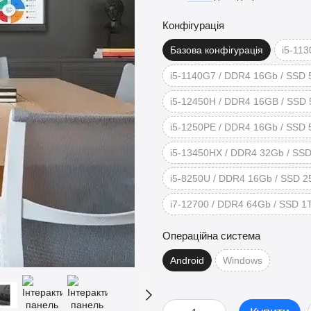
Конфігурація
Базова конфігурація
i5-113
i5-1140G7 / DDR4 16Gb / SSD 51
i5-12450H / DDR4 16GB / SSD 
i5-1250PE / DDR4 16Gb / SSD 51
i5-13450HX / DDR4 32Gb / SSD
i5-8250U / DDR4 16Gb / SSD 
i7-12700 / DDR4 64Gb / SSD 1T
Операційна система
Android
Windows