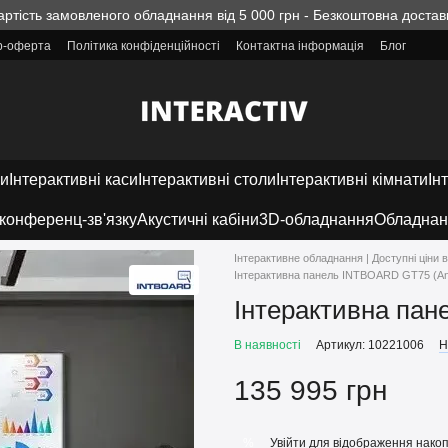
артість замовленого обладнання від 5 000 грн - Безкоштовна достав
ір-оферта
Політика конфіденційності
Контактна інформація
Блог
ки
Інтерактивні каси
Інтерактивні столи
Інтерактивні кімнати
Ін
конференц-зв'язку
Акустичні кабіни
3D-обладнання
Обладнан
Інтерактивне обладнання | Доступні ціни в
Інтерактивна панель INTBOARD GT75 (And
Інтерактивна пан
В наявності
Артикул: 10221006
Н
135 995 грн
Увійти
для відображення накоп
%