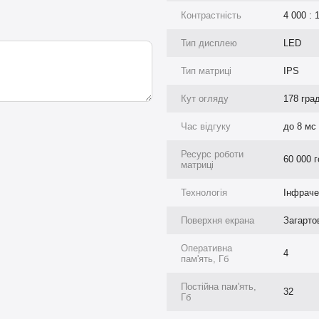
Контрастність
4 000 : 
Тип дисплею
LED
Тип матриці
IPS
Кут огляду
178 гра
Час відгуку
до 8 мс
Ресурс роботи
60 000 
матриці
Технологія
Інфраче
Поверхня екрана
Загарто
Оперативна
4
пам'ять, Гб
нель 75 дюймів від
Постійна пам'ять,
32
Гб
о в нашому інтернет-магазині,