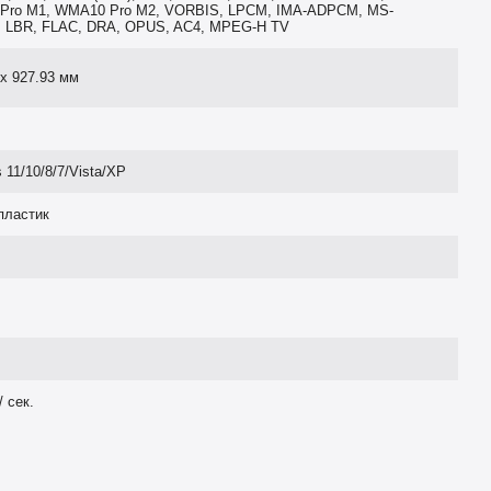
Pro M1, WMA10 Pro M2, VORBIS, LPCM, IMA-ADPCM, MS-
 LBR, FLAC, DRA, OPUS, AC4, MPEG-H TV
 х 927.93 мм
 11/10/8/7/Vista/ХР
пластик
/ сек.