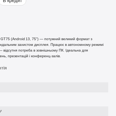
В кредит
GT75 (Android 13, 75") — потужний великий формат з
андальним захистом дисплея. Працює в автономному режимі
— відсутня потреба в зовнішньому ПК. Ідеальна для
ь, презентацій і конференц-залів.
нтія
²