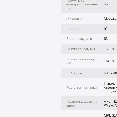
Потужність
електроспоживання,
650
Вт
Живлення
Мережа
Вага, кг
51
Вага в пакуванні, кг
63
д може одночасно замінити
і комплект динаміків.
Розмір панелі, мм
1692 х 1
учасний інтер'єр, оскільки
Розмір пакування,
основі металевих сплавів,
1842 х 1
мм
м ефективно захищають
боту пристрою, а також надає
VESA, мм
600 x 4
міщенням.
Панель, 
Комплект поставки
кабель 
1 шт, ан
220 ± 10% частотою 50 Гц.
 Вт. Дисплей INTBOARD може
Підтримка формату
VP9, HE
відео
AVS+, 
MPEG1/