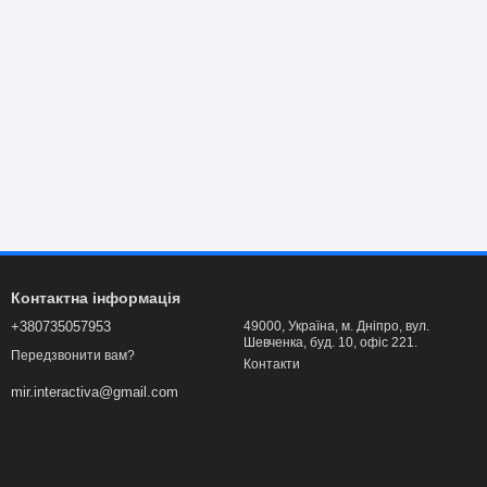
Контактна інформація
+380735057953
49000, Україна, м. Дніпро, вул.
Шевченка, буд. 10, офіс 221.
Передзвонити вам?
Контакти
mir.interactiva@gmail.com