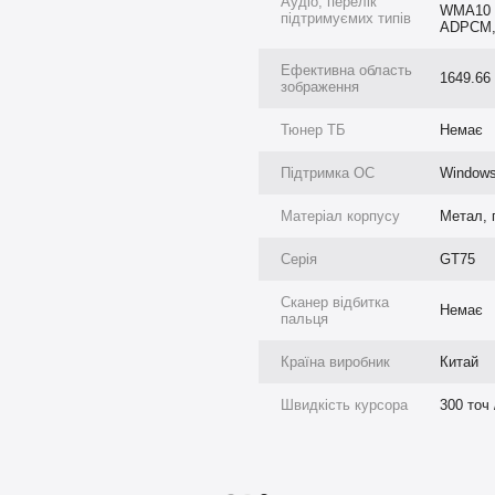
Аудіо, перелік
WMA10 
підтримуємих типів
ADPCM,
Ефективна область
1649.66
зображення
Тюнер ТБ
Немає
Підтримка ОС
Windows
Матеріал корпусу
Метал, 
Серія
GT75
Сканер відбитка
Немає
пальця
Країна виробник
Китай
® та Intel® Core™;
Швидкість курсора
300 точ 
, що дає змогу розпізнавати