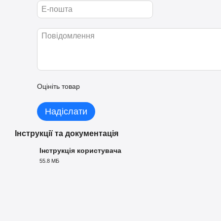
Оцініть товар
Надіслати
Інструкції та документація
Інструкція користувача
55.8 МБ
PDF
Для яких приміщень варто вибрати інтерактивну па
INTBOARD?
Інтерактивна панель INTBOARD GT75, купити яку ми пропонуєм