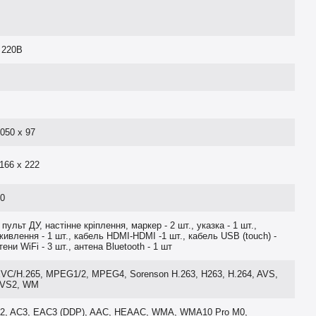
 220В
050 х 97
166 х 222
00
пульт ДУ, настінне кріплення, маркер - 2 шт., указка - 1 шт.,
живлення - 1 шт., кабель HDMI-HDMI -1 шт., кабель USB (touch) -
тени WiFi - 3 шт., антена Bluetooth - 1 шт
VC/H.265, MPEG1/2, MPEG4, Sorenson H.263, H263, H.264, AVS,
AVS2, WM
2, AC3, EAC3 (DDP), AAC, HEAAC, WMA, WMA10 Pro M0,