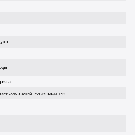
1
дусів
годин
рвона
ване скло з антибліковим покриттям