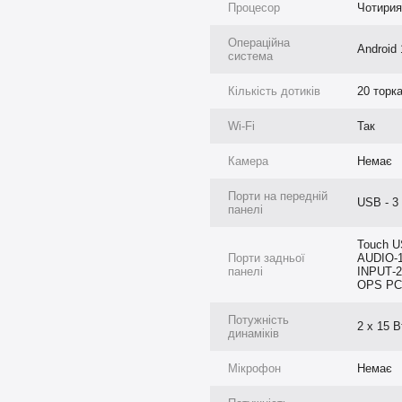
елі в діапазоні від 65 до 86
Процесор
Чотирия
 варто рекомендувати для
Операційна
Android 
система
дить для класів середнього
екційних залів або офісів. Він
Кількість дотиків
20 торка
і, хто перебуває в кімнаті,
Wi-Fi
Так
птимальна дистанція від екрана
Камера
Немає
Порти на передній
USB - 3
панелі
Touch U
Порти задньої
AUDIO-1
панелі
INPUТ-2
OPS PC-
Потужність
2 х 15 В
динаміків
Мікрофон
Немає