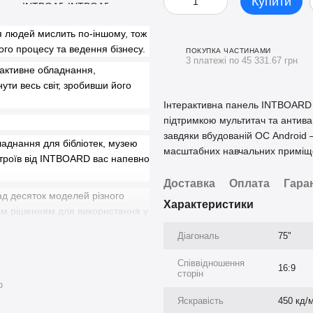
Купити
ня людей мислить по-іншому, тож
ього процесу та ведення бізнесу.
ПОКУПКА ЧАСТИНАМИ
3 платежі по 45 331.67 грн
активне обладнання,
ти весь світ, зробивши його
Інтерактивна панель INTBOARD 
підтримкою мультитач та антив
завдяки вбудованій ОС Android 
аднання для бібліотек, музею
масштабних навчальних приміщен
троїв від INTBOARD вас напевно
Доставка
Оплата
Гара
д десяток моделей різного
Характеристики
им рішенням для використання у
трої ідеально підійдуть для
Діагональ
75"
ентацій, виставок тощо.
Співвідношення
16:9
сторін
ю
Яскравість
450 кд/м