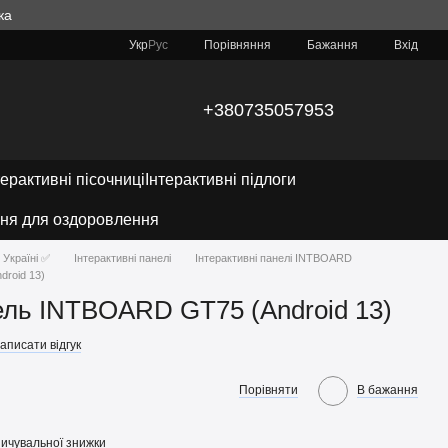
ка
Порівняння
Укр
Рус
Бажання
Вхід
+380735057953
терактивні пісочниці
Інтерактивні підлоги
ня для оздоровлення
 Україні ✅
Інтерактивні панелі
Інтерактивні панелі INTBOARD
roid 13)
ель INTBOARD GT75 (Android 13)
аписати відгук
Порівняти
В бажання
ичувальної знижки