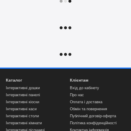
Каталог
Клієнтам
Інтерактивні дошки
Вхід до кабінету
Інтерактивні панелі
Про нас
режимі. Вводити інформацію на
Інтерактивні кіоски
Оплата і доставка
са/маркера, або за допомогою
Інтерактивні каси
Обмін та повернення
а) працює як миша.
Інтерактивні столи
Публічний договір-оферта
егляду медіафайлів, миші/
Інтерактивні кімнати
Політика конфіденційності
вачів, телевізійних програм
Інтерактивні пісочниці
Контактна інформація