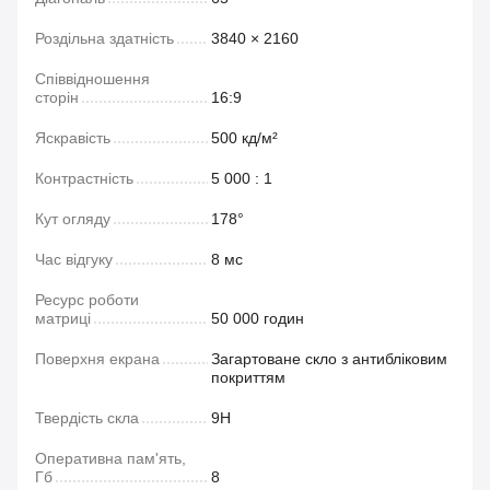
Роздільна здатність
3840 × 2160
Співвідношення
сторін
16:9
Яскравість
500 кд/м²
Контрастність
5 000 : 1
Кут огляду
178°
Час відгуку
8 мс
Ресурс роботи
матриці
50 000 годин
Поверхня екрана
Загартоване скло з антибліковим
покриттям
Твердість скла
9H
Оперативна пам'ять,
Гб
8