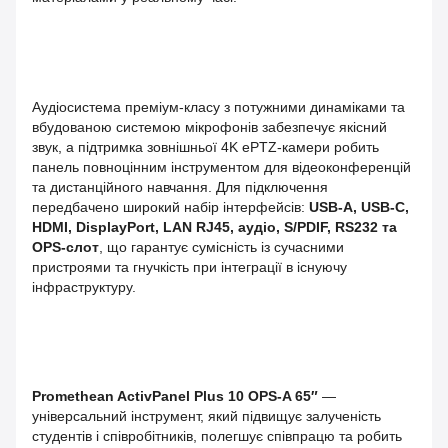
Аудіосистема преміум‑класу з потужними динаміками та
вбудованою системою мікрофонів забезпечує якісний
звук, а підтримка зовнішньої 4K ePTZ‑камери робить
панель повноцінним інструментом для відеоконференцій
та дистанційного навчання. Для підключення
передбачено широкий набір інтерфейсів:
USB‑A, USB‑C,
HDMI, DisplayPort, LAN RJ45, аудіо, S/PDIF, RS232 та
OPS‑слот
, що гарантує сумісність із сучасними
пристроями та гнучкість при інтеграції в існуючу
інфраструктуру.
Promethean ActivPanel Plus 10 OPS-A 65″
—
універсальний інструмент, який підвищує залученість
студентів і співробітників, полегшує співпрацю та робить