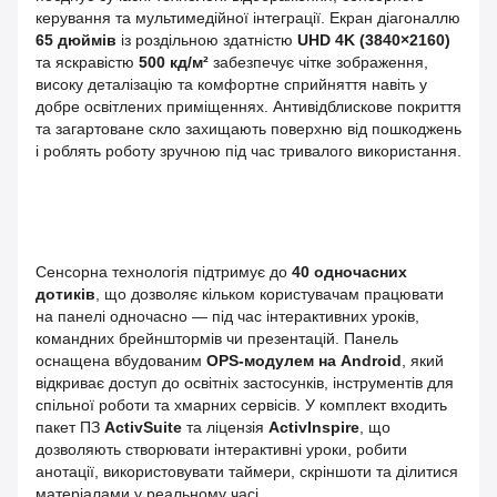
керування та мультимедійної інтеграції. Екран діагоналлю
65 дюймів
із роздільною здатністю
UHD 4K (3840×2160)
та яскравістю
500 кд/м²
забезпечує чітке зображення,
високу деталізацію та комфортне сприйняття навіть у
добре освітлених приміщеннях. Антивідблискове покриття
та загартоване скло захищають поверхню від пошкоджень
і роблять роботу зручною під час тривалого використання.
Сенсорна технологія підтримує до
40 одночасних
дотиків
, що дозволяє кільком користувачам працювати
на панелі одночасно — під час інтерактивних уроків,
командних брейнштормів чи презентацій. Панель
оснащена вбудованим
OPS‑модулем на Android
, який
відкриває доступ до освітніх застосунків, інструментів для
спільної роботи та хмарних сервісів. У комплект входить
пакет ПЗ
ActivSuite
та ліцензія
ActivInspire
, що
дозволяють створювати інтерактивні уроки, робити
анотації, використовувати таймери, скріншоти та ділитися
матеріалами у реальному часі.