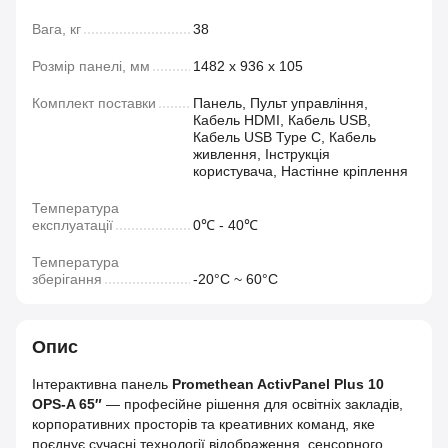
Вага, кг
38
Розмір панелі, мм
1482 х 936 х 105
Комплект поставки
Панель, Пульт управління,
Кабель HDMI, Кабель USB,
Кабель USB Type C, Кабель
живлення, Інструкція
користувача, Настінне кріплення
Температура
експлуатації
0℃ - 40℃
Температура
зберігання
-20°C ~ 60°C
Опис
Інтерактивна панель
Promethean ActivPanel Plus 10
OPS-A 65″
— професійне рішення для освітніх закладів,
корпоративних просторів та креативних команд, яке
поєднує сучасні технології відображення, сенсорного