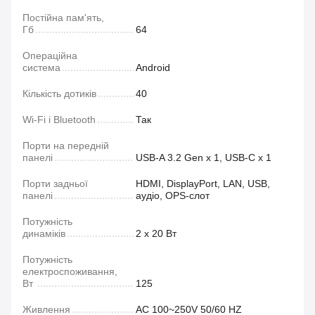
Постійна пам'ять,
Гб
64
Операційна
система
Android
Кількість дотиків
40
Wi-Fi і Bluetooth
Так
Порти на передній
панелі
USB-A 3.2 Gen x 1, USB‑C x 1
Порти задньої
HDMI, DisplayPort, LAN, USB,
панелі
аудіо, OPS‑слот
Потужність
динаміків
2 х 20 Вт
Потужність
електроспоживання,
Вт
125
Живлення
AC 100~250V 50/60 HZ