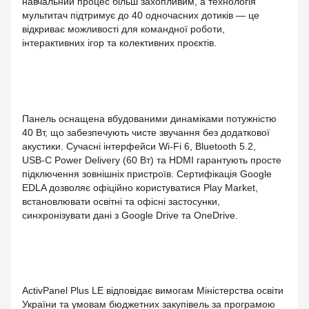
навчальний процес більш захопливим, а технологія
мультитач підтримує до 40 одночасних дотиків — це
відкриває можливості для командної роботи,
інтерактивних ігор та колективних проєктів.
Панель оснащена вбудованими динаміками потужністю
40 Вт, що забезпечують чисте звучання без додаткової
акустики. Сучасні інтерфейси Wi‑Fi 6, Bluetooth 5.2,
USB‑C Power Delivery (60 Вт) та HDMI гарантують просте
підключення зовнішніх пристроїв. Сертифікація Google
EDLA дозволяє офіційно користуватися Play Market,
встановлювати освітні та офісні застосунки,
синхронізувати дані з Google Drive та OneDrive.
ActivPanel Plus LE відповідає вимогам Міністерства освіти
України та умовам бюджетних закупівель за програмою