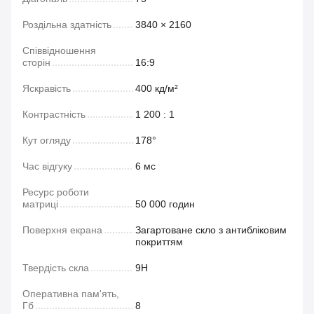
Роздільна здатність
3840 × 2160
Співвідношення
сторін
16:9
Яскравість
400 кд/м²
Контрастність
1 200 : 1
Кут огляду
178°
Час відгуку
6 мс
Ресурс роботи
матриці
50 000 годин
Поверхня екрана
Загартоване скло з антибліковим
покриттям
Твердість скла
9H
Оперативна пам'ять,
Гб
8