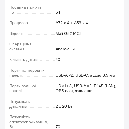
Постійна пам'ять,
Гб
64
Процесор
A72 х 4 + A53 х 4
Відеочіп
Mali G52 MC3
Операційна
система
Android 14
Кількість дотиків
40
Порти на передній
панелі
USB‑A ×2, USB‑C, аудио 3,5 мм
Порти задньої
HDMI ×3, USB-A ×2, RJ45 (LAN),
панелі
OPS слот, живлення.
Потужність
динаміків
2 х 20 Вт
Потужність
електроспоживання,
Вт
70