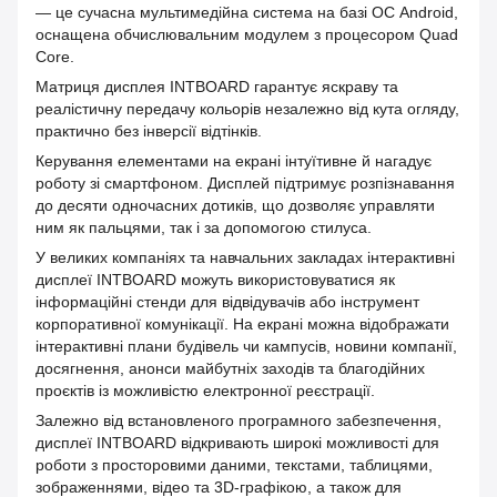
— це сучасна мультимедійна система на базі ОС Android,
оснащена обчислювальним модулем з процесором Quad
Core.
Матриця дисплея INTBOARD гарантує яскраву та
реалістичну передачу кольорів незалежно від кута огляду,
практично без інверсії відтінків.
Керування елементами на екрані інтуїтивне й нагадує
роботу зі смартфоном. Дисплей підтримує розпізнавання
до десяти одночасних дотиків, що дозволяє управляти
ним як пальцями, так і за допомогою стилуса.
У великих компаніях та навчальних закладах інтерактивні
дисплеї INTBOARD можуть використовуватися як
інформаційні стенди для відвідувачів або інструмент
корпоративної комунікації. На екрані можна відображати
інтерактивні плани будівель чи кампусів, новини компанії,
досягнення, анонси майбутніх заходів та благодійних
проєктів із можливістю електронної реєстрації.
Залежно від встановленого програмного забезпечення,
дисплеї INTBOARD відкривають широкі можливості для
роботи з просторовими даними, текстами, таблицями,
зображеннями, відео та 3D-графікою, а також для