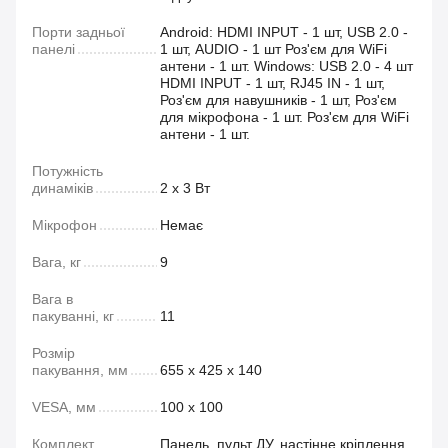
Порти задньої
Android: HDMI INPUT - 1 шт, USB 2.0 -
панелі
1 шт, AUDIO - 1 шт Роз'єм для WiFi
антени - 1 шт. Windows: USB 2.0 - 4 шт
HDMI INPUT - 1 шт, RJ45 IN - 1 шт,
Роз'єм для навушників - 1 шт, Роз'єм
для мікрофона - 1 шт. Роз'єм для WiFi
антени - 1 шт.
Потужність
динаміків
2 х 3 Вт
Мікрофон
Немає
Вага, кг
9
Вага в
пакуванні, кг
11
Розмір
пакування, мм
655 х 425 х 140
VESA, мм
100 х 100
Комплект
Панель, пульт ДУ, настінне кріплення,