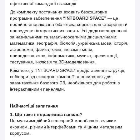
ефективної командної взаємодії.
До комплекту постачання входить безкоштовне
програмне забезпечення
“INTBOARD SPACE”
— це
постійно оновлювана бібліотека сервісів для створення й
проведення інтерактивних занять. Усі додатки згруповані
за навчальними та загальноосвітніми дисциплінами:
математика, географія, біологія, українська мова, історія,
астрономія, фізика, хімія, іноземні мови,
природознавство, інформатика, музика, презентації,
тестування, інклюзія та 3D-моделювання.
Крім того, у “INTBOARD SPACE” представлені інструкції,
вебінари від експертів компанії та посилання для
завантаження базового ПЗ, необхідного для роботи з
інтерактивними панелями.
Найчастіші запитання
1. Що таке інтерактивна панель?
Це мультимедійний сенсорний моноблок із великим
екраном, різними інтерфейсами та міцним металевим
корпусом.