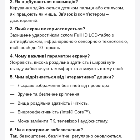
2. Як відбувається взаємодія?
Керування здійснюється дотиком пальця або стилусом,
які працюють як миша. Зв’язок із комп’ютером –
двосторонній.
3. Який екран використовується?
Захищене ударостійким склом FullHD LCD-табло з
антивідблиском, інфрачервоною сенсорною технологією,
multitouch до 10 торкань.
4. Чому важливі параметри екрану?
Яскравість, висока роздільна здатність і широкі кути
огляду забезпечують комфорт та знижують втому очей.
5. Чим відрізняється від інтерактивної дошки?
Яскраве зображення без тіней від проектора.
Зручне та безпечне кріплення.
Вища роздільна здатність і чіткість.
Енергоефективність (Intel® Core™).
Може замінити ПК, телевізор і аудіосистему.
6. Чи є програмне забезпечення?
Так, безкоштовне, безлімітне, регулярно оновлюється.