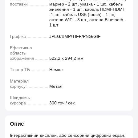
поставки
маркер - 2 шт., указка - 1 шт., кабель
живлення - 1 шт., кабель HDMI-HDMI
-1 шт., кабель USB (touch) - 1 шт,
антени WiFi - 3 шт., антена Bluetooth -
1 шт
Графіка
JPEG/BMP/TIFF/PNG/GIF
Ефективна
область
зображення
522,2 х 294,2 мм
Тюнер ТБ
Немає
Матеріал
корпусу
Метал
Швидкість
курсора
300 точ / сек.
Опис
Інтерактивний дисплей, або сенсорний цифровий екран,