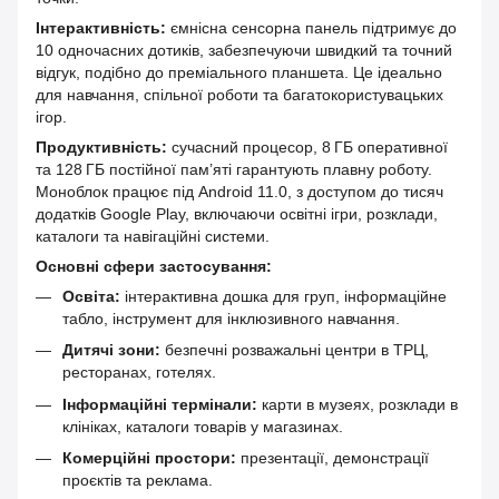
Інтерактивність:
ємнісна сенсорна панель підтримує до
10 одночасних дотиків, забезпечуючи швидкий та точний
відгук, подібно до преміального планшета. Це ідеально
для навчання, спільної роботи та багатокористувацьких
ігор.
Продуктивність:
сучасний процесор, 8 ГБ оперативної
та 128 ГБ постійної пам’яті гарантують плавну роботу.
Моноблок працює під Android 11.0, з доступом до тисяч
додатків Google Play, включаючи освітні ігри, розклади,
каталоги та навігаційні системи.
Основні сфери застосування:
Освіта:
інтерактивна дошка для груп, інформаційне
табло, інструмент для інклюзивного навчання.
Дитячі зони:
безпечні розважальні центри в ТРЦ,
ресторанах, готелях.
Інформаційні термінали:
карти в музеях, розклади в
клініках, каталоги товарів у магазинах.
Комерційні простори:
презентації, демонстрації
проєктів та реклама.