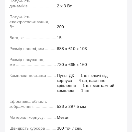
Потужність
динаміків
2 х 3 Вт
Потужність
електроспоживання,
Вт
200
Вага, кг
15
Розмір панелі, мм
688 х 610 х 103
Розмір пакування,
мм
730 х 665 х 160
Комплект поставки
Пульт ДК — 1 шт, ключі від
корпуса — 4 шт, настінне
кріплення — 1 шт, монтажний
комплект — 1 шт
Ефективна область
зображення
528 х 297,5 мм
Матеріал корпусу
Метал
Швидкість курсора
300 точ / сек.