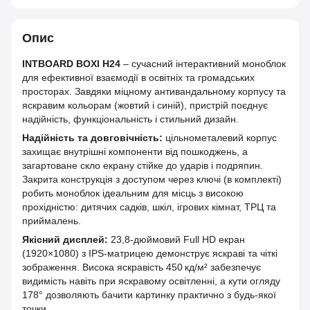
Опис
INTBOARD BOXI H24
– сучасний інтерактивний моноблок
для ефективної взаємодії в освітніх та громадських
просторах. Завдяки міцному антивандальному корпусу та
яскравим кольорам (жовтий і синій), пристрій поєднує
надійність, функціональність і стильний дизайн.
Надійність та довговічність:
цільнометалевий корпус
захищає внутрішні компоненти від пошкоджень, а
загартоване скло екрану стійке до ударів і подряпин.
Закрита конструкція з доступом через ключі (в комплекті)
робить моноблок ідеальним для місць з високою
прохідністю: дитячих садків, шкіл, ігрових кімнат, ТРЦ та
приймалень.
Якісний дисплей:
23,8-дюймовий Full HD екран
(1920×1080) з IPS-матрицею демонструє яскраві та чіткі
зображення. Висока яскравість 450 кд/м² забезпечує
видимість навіть при яскравому освітленні, а кути огляду
178° дозволяють бачити картинку практично з будь-якої
точки.