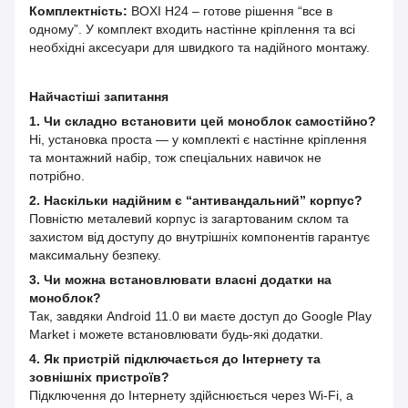
Комплектність:
BOXI H24 – готове рішення “все в
одному”. У комплект входить настінне кріплення та всі
необхідні аксесуари для швидкого та надійного монтажу.
Найчастіші запитання
1. Чи складно встановити цей моноблок самостійно?
Ні, установка проста — у комплекті є настінне кріплення
та монтажний набір, тож спеціальних навичок не
потрібно.
2. Наскільки надійним є “антивандальний” корпус?
Повністю металевий корпус із загартованим склом та
захистом від доступу до внутрішніх компонентів гарантує
максимальну безпеку.
3. Чи можна встановлювати власні додатки на
моноблок?
Так, завдяки Android 11.0 ви маєте доступ до Google Play
Market і можете встановлювати будь-які додатки.
4. Як пристрій підключається до Інтернету та
зовнішніх пристроїв?
Підключення до Інтернету здійснюється через Wi-Fi, а