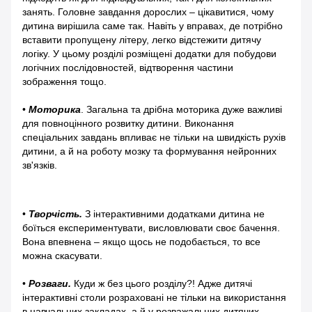
занять. Головне завдання дорослих – цікавитися, чому
дитина вирішила саме так. Навіть у вправах, де потрібно
вставити пропущену літеру, легко відстежити дитячу
логіку. У цьому розділі розміщені додатки для побудови
логічних послідовностей, відтворення частини
зображення тощо.
•
Моторика
. Загальна та дрібна моторика дуже важливі
для повноцінного розвитку дитини. Виконання
спеціальних завдань впливає не тільки на швидкість рухів
дитини, а й на роботу мозку та формування нейронних
зв'язків.
•
Творчість.
З інтерактивними додатками дитина не
боїться експериментувати, висловлювати своє бачення.
Вона впевнена – якщо щось не подобається, то все
можна скасувати.
•
Розваги.
Куди ж без цього розділу?! Адже дитячі
інтерактивні столи розраховані не тільки на використання
в навчальних закладах, а й у розважальних дитячих