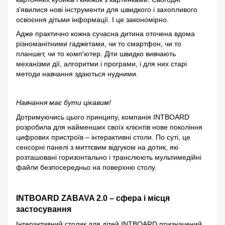
з'явилися нові інструменти для швидкого і захопливого
освоєння дітьми інформації. І це закономірно.
Адже практично кожна сучасна дитина оточена вдома
різноманітними гаджетами, чи то смартфон, чи то
планшет, чи то комп'ютер. Діти швидко вивчають
механізми дії, алгоритми і програми, і для них старі
методи навчання здаються нудними.
Навчання має бути цікавим!
Дотримуючись цього принципу, компанія INTBOARD
розробила для найменших своїх клієнтів нове покоління
цифрових пристроїв – інтерактивні столи. По суті, це
сенсорні панелі з миттєвим відгуком на дотик, які
розташовані горизонтально і транслюють мультимедійні
файли безпосередньо на поверхню столу.
INTBOARD ZABAVA 2.0 – сфера і місця
застосування
Інтерактивний столик для дітей INTBOARD призначений