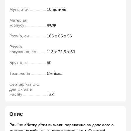
Мультитач
10 дотиків
Матеріал
корпусу
ФСФ
Розмір, см
106 х 65 х 56
Розмір
пакування, см
113 х 72,5 х 63
Брутто, кг
50
Технологія
Ємнісна
Сертифікат U-1
для Ukraine
Facility
Так❗️
Опис
Раніше абетку дітки вивчали переважно за допомогою
картонних кубиків і книжок з картинками. Сьогодні