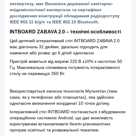
експертизу, має Висновок державної санітарно-
епідеміологічної експертизи та сертифікат
дослідження конструкції обладнання радіодоступу
IEEE 802.11 b/g/n та IEEE 802.15 Bluetooth.
INTBOARD ZABAVA 2.0 – технічні особливості
Цей дитячий інтерактивний стіл INTBOARD ZABAVA 2.0
має діагональ 32 дюйми, ідеально підходить для
навчання або розваг до 6 дітей одночасно.
Пристрій живиться від мережі 220 В ±10% з частотою 50
Гц. Максимальна споживана потужність інтерактивного
столу не перевищує 350 Вт.
Використовується ємнісна технологія Мультитач (така
сама, як у телефонах або планшетах), яка здійснює
одночасне визначення координат 10 точок дотику.
Інтерактивний стіл INTBOARD постачається з вбудованою
операційною системою Android, що дає можливість
користувачам встановлювати безліч різноманітних
програм освітньої та розважальної тематики.