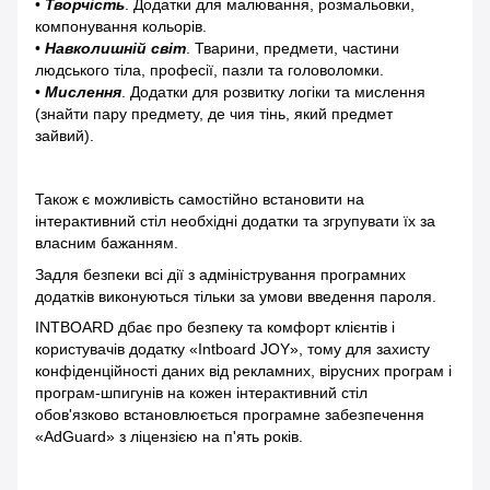
•
Творчість
. Додатки для малювання, розмальовки,
компонування кольорів.
•
Навколишній світ
. Тварини, предмети, частини
людського тіла, професії, пазли та головоломки.
•
Мислення
. Додатки для розвитку логіки та мислення
(знайти пару предмету, де чия тінь, який предмет
зайвий).
Також є можливість самостійно встановити на
інтерактивний стіл необхідні додатки та згрупувати їх за
власним бажанням.
Задля безпеки всі дії з адміністрування програмних
додатків виконуються тільки за умови введення пароля.
INTBOARD дбає про безпеку та комфорт клієнтів і
користувачів додатку «Intboard JOY», тому для захисту
конфіденційності даних від рекламних, вірусних програм і
програм-шпигунів на кожен інтерактивний стіл
обов'язково встановлюється програмне забезпечення
«AdGuard» з ліцензією на п'ять років.