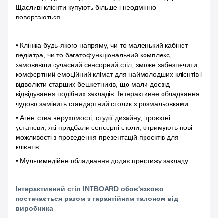
Щасливі клієнти купують більше і неодмінно
повертаються.
• Клініка будь-якого напряму, чи то маленький кабінет
педіатра, чи то багатофункціональний комплекс,
замовивши сучасний сенсорний стіл, зможе забезпечити
комфортний емоційний клімат для наймолодших клієнтів і
відволікти старших бешкетників, що мали досвід
відвідування подібних закладів. Інтерактивне обладнання
чудово замінить стандартний столик з розмальовками.
• Агентства нерухомості, студії дизайну, проєктні
установи, які придбали сенсорні столи, отримують нові
можливості з проведення презентацій проєктів для
клієнтів.
• Мультимедійне обладнання додає престижу закладу.
Інтерактивний стіл INTBOARD обов'язково
постачається разом з гарантійним талоном від
виробника.