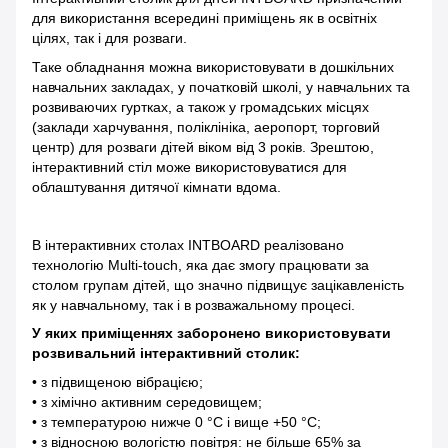
для використання всередині приміщень як в освітніх
цілях, так і для розваги.
Таке обладнання можна використовувати в дошкільних
навчальних закладах, у початковій школі, у навчальних та
розвиваючих гуртках, а також у громадських місцях
(заклади харчування, поліклініка, аеропорт, торговий
центр) для розваги дітей віком від 3 років. Зрештою,
інтерактивний стіл може використовуватися для
облаштування дитячої кімнати вдома.
В інтерактивних столах INTBOARD реалізовано
технологію Multi-touch, яка дає змогу працювати за
столом групам дітей, що значно підвищує зацікавленість
як у навчальному, так і в розважальному процесі.
У яких приміщеннях заборонено використовувати
розвивальний інтерактивний столик:
• з підвищеною вібрацією;
• з хімічно активним середовищем;
• з температурою нижче 0 °С і вище +50 °С;
• з відносною вологістю повітря: не більше 65% за