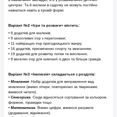
центрах. Та й малюки в садочку не можуть постійно
навчатися навіть в ігровій формі.
Варіант №2 «Ігри та розваги» містить:
• 8 додатків для малюків;
• 9 захопливих ігор з перегонами;
• 11 найкращих ігор пригодницького жанру;
• 16 додатків, присвячених спорту та змаганням;
• 19 додатків для розвитку логіки та мислення;
• 8 веселих ігор для компанії із двох та більше гравців.
Варіант №3 «Інклюзія» складається з розділів:
•
Мовлення
. Набір додатків для виправлення вад
мовлення (вчимо літери, повторюємо за тваринами,
вчимося читати).
•
Сенсорика
. Сюди відносяться сортування за кольором,
формою, пірамідки тощо.
•
Математика
. Вчимо цифри, вчимося рахувати
(додавання, віднімання).