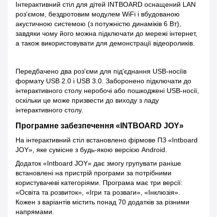
Інтерактивний стіл для дітей INTBOARD оснащений LAN
роз'ємом, бездротовим модулем WiFi і вбудованою
акустичною системою (з потужністю динаміків 6 Вт),
завдяки чому його можна підключати до мережі інтернет,
а також використовувати для демонстрації відеороликів.
Передбачено два роз'єми для під'єднання USB-носіїв
формату USB 2.0 і USB 3.0. Заборонено підключати до
інтерактивного столу неробочі або пошкоджені USB-носії,
оскільки це може призвести до виходу з ладу
інтерактивного столу.
Програмне забезпечення «INTBOARD JOY»
На інтерактивний стіл встановлено фірмове ПЗ «Intboard
JOY», яке сумісне з будь-якою версією Android.
Додаток «Intboard JOY» дає змогу групувати раніше
встановлені на пристрій програми за потрібними
користувачеві категоріями. Програма має три версії:
«Освіта та розвиток», «Ігри та розваги», «Інклюзія».
Кожен з варіантів містить понад 70 додатків за різними
напрямами.