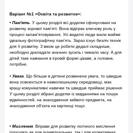
Варіант №1 «Освіта та розвиток»:
•
Пам'ять
. У цьому розділі всі додатки сфокусовані на
розвитку зорової пам'яті. Вона відіграє ключову роль у
процесі запам'ятовування. Усі видатні люди мали майже
ідеальну фотографічну пам'ять. Зараз існує безліч технік
для її розвитку. З віком це робити дедалі складніше,
необхідно докладати значних зусиль і чимало часу. А для
дітей таке навчання в ігровій формі цікаве, а головне,
потрібне.
•
Увага
. Що більше в дитини розвинена увага, то швидше
вона освоюється в навколишньому середовищі, має
кращі комунікативні навички та швидше приймає рішення.
У цьому розділі зібрані додатки із завданнями на пошук
відмінностей, на знаходження зайвого предмета, на
знаходження об'єкта на картинці тощо.
•
Мислення
. Вправи для розвитку логічного мислення
підходять як для індивідуальних, так і для колективних