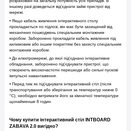
розраховані на загальну потужність усіх приладів. В
іншому разі доведеться від'єднати зайві пристрої від
мережі.
• Якщо кабель живлення інтерактивного столу
прокладається по підлозі, він має бути захищений від
механічних пошкоджень спеціальним монтажним
коробом. Заборонено прокладати кабель живлення під
килимовим або іншим покриттям без захисту спеціальним
монтажним коробом.
• До електромережі, до якої під'єднано інтерактивне
обладнання, заборонено під'єднувати пристрої, що
створюють високочастотні перешкоди або сильні пускові
імпульсні навантаження.
• Перед тим як під'єднувати інтерактивний стіл (після
транспортування або зберігання за температур нижче 0
°С), необхідно витримати його за кімнатної температури
щонайменше 8 годин.
Чому купити інтерактивний стіл INTBOARD
ZABAVA 2.0 вигідно?