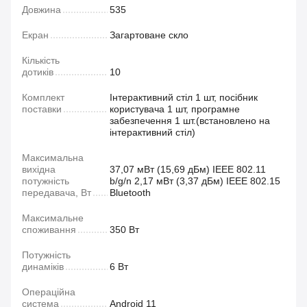
Довжина
535
Екран
Загартоване скло
Кількість
дотиків
10
Комплект
Інтерактивний стіл 1 шт, посібник
поставки
користувача 1 шт, програмне
забезпечення 1 шт.(встановлено на
інтерактивний стіл)
Максимальна
вихідна
37,07 мВт (15,69 дБм) ІЕЕЕ 802.11
потужність
b/g/n 2,17 мВт (3,37 дБм) ІЕЕЕ 802.15
передавача, Вт
Bluetooth
Максимальне
споживання
350 Вт
Потужність
динаміків
6 Вт
Операційна
система
Android 11