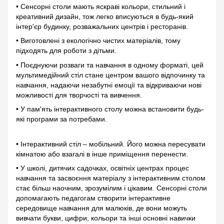
• Сенсорні столи мають яскраві кольори, стильний і
креативний дизайн, тож легко вписуються в будь-який
інтер'єр будинку, розважальних центрів і ресторанів.
• Виготовлені з екологічно чистих матеріалів, тому
підходять для роботи з дітьми.
• Поєднуючи розваги та навчання в одному форматі, цей
мультимедійний стіл стане центром вашого відпочинку та
навчання, надаючи незабутні емоції та відкриваючи нові
можливості для творчості та вивчення.
• У пам'ять інтерактивного столу можна встановити будь-
які програми за потребами.
• Інтерактивний стіл – мобільний. Його можна пересувати
кімнатою або взагалі в інше приміщення перенести.
• У школі, дитячих садочках, освітніх центрах процес
навчання та засвоєння матеріалу з інтерактивним столом
стає більш наочним, зрозумілим і цікавим. Сенсорні столи
допомагають педагогам створити інтерактивне
середовище навчання для малюків, де вони можуть
вивчати букви, цифри, кольори та інші основні навички