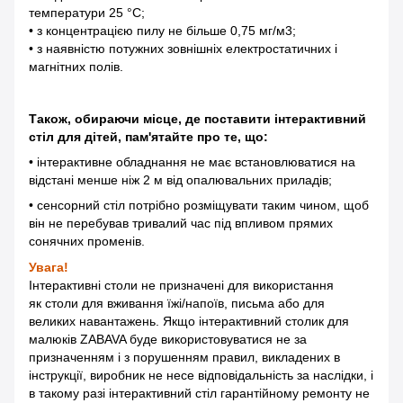
температури 25 °С;
• з концентрацією пилу не більше 0,75 мг/м3;
• з наявністю потужних зовнішніх електростатичних і
магнітних полів.
Також, обираючи місце, де поставити інтерактивний
стіл для дітей, пам'ятайте про те, що:
• інтерактивне обладнання не має встановлюватися на
відстані менше ніж 2 м від опалювальних приладів;
• сенсорний стіл потрібно розміщувати таким чином, щоб
він не перебував тривалий час під впливом прямих
сонячних променів.
Увага!
Інтерактивні столи не призначені для використання
як столи для вживання їжі/напоїв, письма або для
великих навантажень. Якщо інтерактивний столик для
малюків ZABAVA буде використовуватися не за
призначенням і з порушенням правил, викладених в
інструкції, виробник не несе відповідальність за наслідки, і
в такому разі інтерактивний стіл гарантійному ремонту не