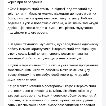
через ігри та завдання.
• Стіл інтерактивний стоїть на підлозі, адаптований під
зріст дитини. Малюки можуть підходити до нього з різних
боків, тим самим тренуючи свою уяву та увагу. Робота
ведеться з усією поверхнею екрана, а не тільки там «куди
доріс». Це, своєю чергою, зменшить рівень глузування
над дітьми малого зросту.
• Завдяки технології мультитач, що передбачає одночасну
роботу кількох користувачів, інтерактивний стіл підвищує
рівень соціалізації дитини, сприяє розвитку навички
командної роботи та підвищує рівень взаємодії.
• Один інтерактивний стіл зі своїм унікальним програмним
забезпеченням «Ігри та розваги» може замінити цілу
ігрову кімнату і не потребує особливого догляду або
додаткових витрат.
• У разі використання в ресторанах і кафе інтерактивний
стіл позитивно впливає на кількість сімейних клієнтів у
закладі, дає змогу поліпшити сервісне обслуговування. А
головне, інтерактивний стіл легко приверне увагу дітей
ваших відвідувачів і дасть змогу розслабитися дорослим.