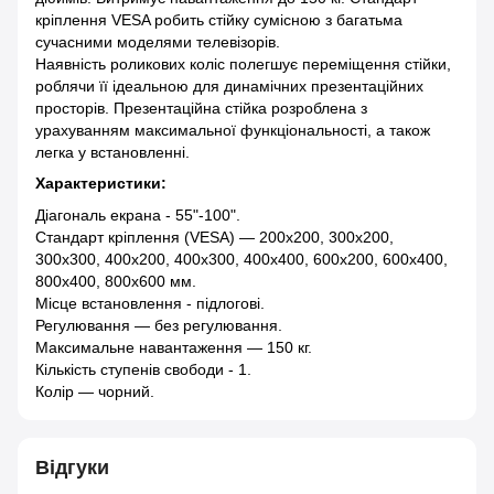
кріплення VESA робить стійку сумісною з багатьма
сучасними моделями телевізорів.
Наявність роликових коліс полегшує переміщення стійки,
роблячи її ідеальною для динамічних презентаційних
просторів. Презентаційна стійка розроблена з
урахуванням максимальної функціональності, а також
легка у встановленні.
Характеристики:
Діагональ екрана - 55"-100".
Стандарт кріплення (VESA) — 200х200, 300х200,
300х300, 400х200, 400х300, 400х400, 600х200, 600х400,
800х400, 800х600 мм.
Місце встановлення - підлогові.
Регулювання — без регулювання.
Максимальне навантаження — 150 кг.
Кількість ступенів свободи - 1.
Колір — чорний.
Відгуки