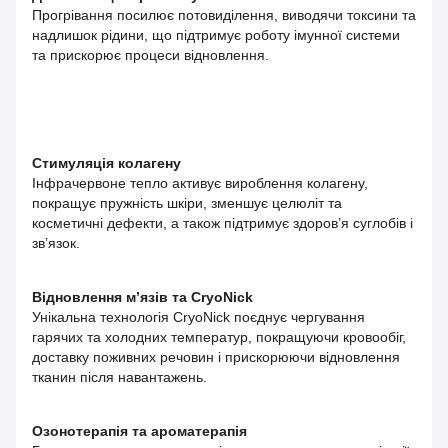
Прогрівання посилює потовиділення, виводячи токсини та
надлишок рідини, що підтримує роботу імунної системи
та прискорює процеси відновлення.
Стимуляція колагену
Інфрачервоне тепло активує вироблення колагену,
покращує пружність шкіри, зменшує целюліт та
косметичні дефекти, а також підтримує здоров’я суглобів і
зв’язок.
Відновлення м’язів та CryoNick
Унікальна технологія CryoNick поєднує чергування
гарячих та холодних температур, покращуючи кровообіг,
доставку поживних речовин і прискорюючи відновлення
тканин після навантажень.
Озонотерапія та ароматерапія