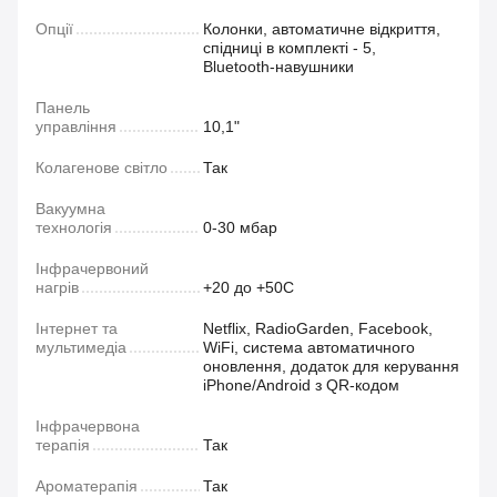
Опції
Колонки, автоматичне відкриття,
спідниці в комплекті - 5,
Bluetooth‑навушники
Панель
управління
10,1"
Колагенове світло
Так
Вакуумна
технологія
0-30 мбар
Інфрачервоний
нагрів
+20 до +50C
Інтернет та
Netflix, RadioGarden, Facebook,
мультимедіа
WiFi, система автоматичного
оновлення, додаток для керування
iPhone/Android з QR-кодом
Інфрачервона
терапія
Так
Ароматерапія
Так