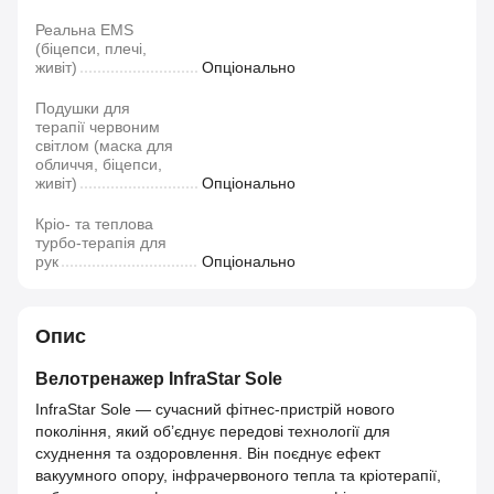
Реальна EMS
(біцепси, плечі,
живіт)
Опціонально
Подушки для
терапії червоним
світлом (маска для
обличчя, біцепси,
живіт)
Опціонально
Кріо‑ та теплова
турбо‑терапія для
рук
Опціонально
Опис
Велотренажер InfraStar Sole
InfraStar Sole — сучасний фітнес-пристрій нового
покоління, який об’єднує передові технології для
схуднення та оздоровлення. Він поєднує ефект
вакуумного опору, інфрачервоного тепла та кріотерапії,