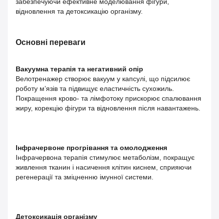
забезпечуючи ефективне моделювання фігури,
відновлення та детоксикацію організму.
Основні переваги
Вакуумна терапія та негативний опір
Велотренажер створює вакуум у капсулі, що підсилює
роботу м’язів та підвищує еластичність сухожиль.
Покращення крово- та лімфотоку прискорює спалювання
жиру, корекцію фігури та відновлення після навантажень.
Інфрачервоне прогрівання та омолодження
Інфрачервона терапія стимулює метаболізм, покращує
живлення тканин і насичення клітин киснем, сприяючи
регенерації та зміцненню імунної системи.
Детоксикація організму