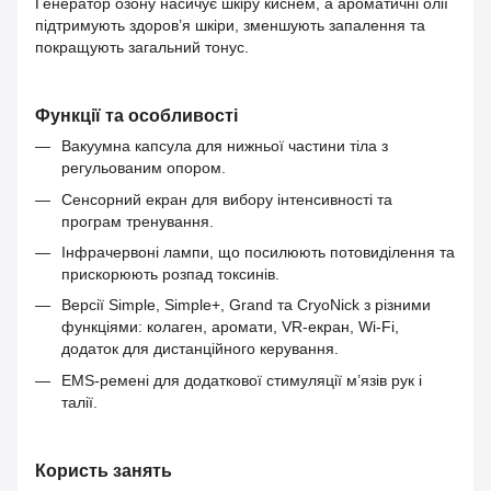
Генератор озону насичує шкіру киснем, а ароматичні олії
підтримують здоров’я шкіри, зменшують запалення та
покращують загальний тонус.
Функції та особливості
Вакуумна капсула для нижньої частини тіла з
регульованим опором.
Сенсорний екран для вибору інтенсивності та
програм тренування.
Інфрачервоні лампи, що посилюють потовиділення та
прискорюють розпад токсинів.
Версії Simple, Simple+, Grand та CryoNick з різними
функціями: колаген, аромати, VR-екран, Wi-Fi,
додаток для дистанційного керування.
EMS-ремені для додаткової стимуляції м’язів рук і
талії.
Користь занять