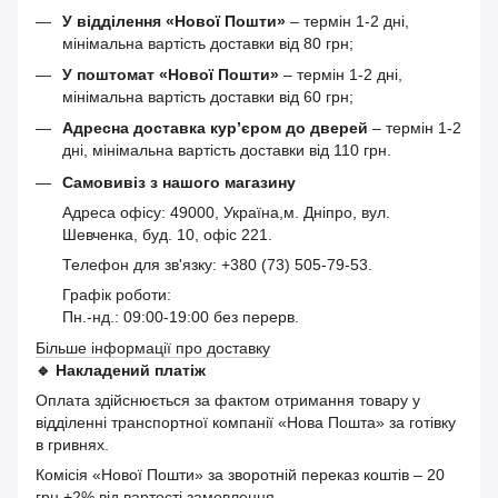
У відділення «Нової Пошти»
– термін 1-2 дні,
мінімальна вартість доставки від 80 грн;
У поштомат «Нової Пошти»
– термін 1-2 дні,
мінімальна вартість доставки від 60 грн;
Адресна доставка кур’єром до дверей
– термін 1-2
дні, мінімальна вартість доставки від 110 грн.
Самовивіз з нашого магазину
Адреса офісу: 49000, Україна,м. Дніпро, вул.
Шевченка, буд. 10, офіс 221.
Телефон для зв'язку: +380 (73) 505-79-53.
Графік роботи:
Пн.-нд.: 09:00-19:00 без перерв.
Більше інформації про доставку
🔹
Накладений платіж
Оплата здійснюється за фактом отримання товару у
відділенні транспортної компанії «Нова Пошта» за готівку
в гривнях.
Комісія «Нової Пошти» за зворотній переказ коштів – 20
грн +2% від вартості замовлення.