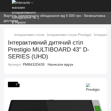
Вартість замовленого обладнання від 5 000 грн - Безкоштовна
доставка
Інтерактивні столи
Інтерактивні столи Prestigio
Інтеракти
Інтерактивний дитячий стіл
Prestigio MULTIBOARD 43" D-
SERIES (UHD)
Артикул:
PMB432D435
Написати відгук
3