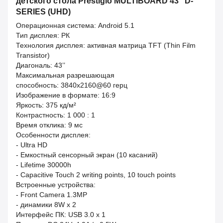
детского стола Prestigio MULTIBOARD 43" D-
SERIES (UHD)
Операционная система: Android 5.1
Тип дисплея: РК
Технология дисплея: активная матрица TFT (Thin Film
Transistor)
Диагональ: 43’’
Максимальная разрешающая
способность: 3840x2160@60 герц
Изображение в формате: 16:9
Яркость: 375 кд/м²
Контрастность: 1 000 : 1
Время отклика: 9 мс
Особенности дисплея:
- Ultra HD
- Емкостный сенсорный экран (10 касаний)
- Lifetime 30000h
- Capacitive Touch 2 writing points, 10 touch points
Встроенные устройства:
- Front Camera 1.3MP
- динамики 8W x 2
Интерфейс ПК: USB 3.0 x 1