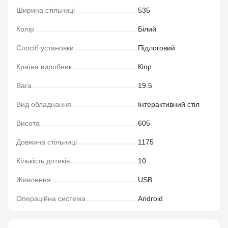
Ширина стільниці
535
Колір
Білий
Спосіб установки
Підлоговий
Країна виробник
Кіпр
Вага
19.5
Вид обладнання
Інтерактивний стіл
Висота
605
Довжина стільниці
1175
Кількість дотиків
10
Живлення
USB
Операційна система
Android