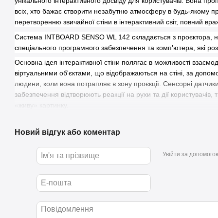
унікального інтерактивного досвіду для користувачів. Вона пр
всіх, хто бажає створити незабутню атмосферу в будь-якому п
перетворенню звичайної стіни в інтерактивний світ, повний вра
Система INTBOARD SENSO WL 142 складається з проєктора, на
спеціального програмного забезпечення та комп'ютера, які роз
Основна ідея інтерактивної стіни полягає в можливості взаємод
віртуальними об'єктами, що відображаються на стіні, за допомо
людини, коли вона потрапляє в зону проєкції. Сенсорні датчик
забезпечення відтворюють реакції на рухи та дії користувачів,
«живу» картинку.
Що вам сподобається
Новий відгук або коментар
Увійти за допомого
Висока роздільна здатність