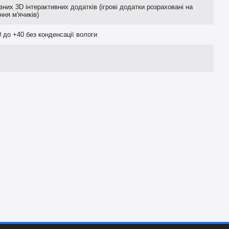
ізних 3D інтерактивних додатків (ігрові додатки розраховані на
ння м'ячиків)
0 до +40 без конденсації вологи