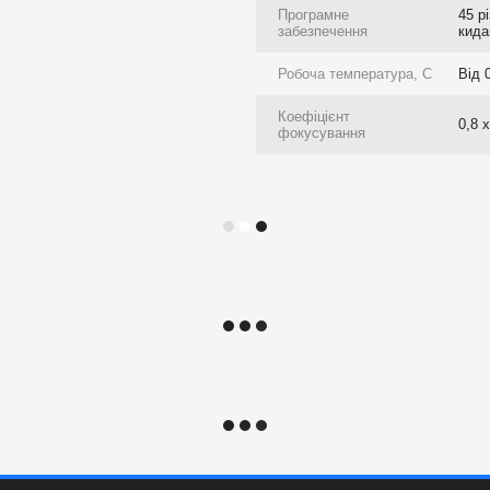
Програмне
45 р
я ігрових і пізнавальних
забезпечення
кида
март-стина є під час роботи з
льтернативним і дуже дієвим
Робоча температура, C
Від 
Коефіцієнт
0,8 х
: інтерактивні стіни допоможуть
фокусування
и
: інтерактивні стіни можна
ної терапії, активізації людей
еренції)
: смарт-стіни підійдуть
я привернення уваги
ни допоможуть ефектно подати
н
іщень не висуваються.
 Рекомендована температура
до 60 °C.