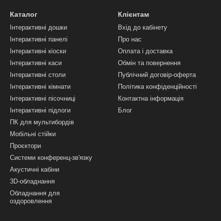
това зала, коридор/хол,
 терапії тощо.
Каталог
Клієнтам
Інтерактивні дошки
Вхід до кабінету
Інтерактивні панелі
Про нас
и рівною та міцною (це може
Інтерактивні кіоски
Оплата і доставка
 була білою, без малюнка та
стіну банер із МДФ чи фанери.
Інтерактивні каси
Обмін та повернення
Інтерактивні столи
Публічний договір-оферта
, що біла поверхня ефективно
Інтерактивні кімнати
Політика конфіденційності
аються яскравість і чіткість
Інтерактивні пісочниці
Контактна інформація
єкції.
Інтерактивні підлоги
Блог
ння та спотворювати кольори.
ПК для мультибордів
ть картинки та робить її
Мобільні стійки
Проєктори
Системи конференц-зв'язку
ня вікон. Будь-яке зовнішнє
Акустичні кабіни
астність. У затемненому
3D-обладнання
ними тонами і насиченими
Обладнання для
 вибирати приміщення, де на
оздоровлення