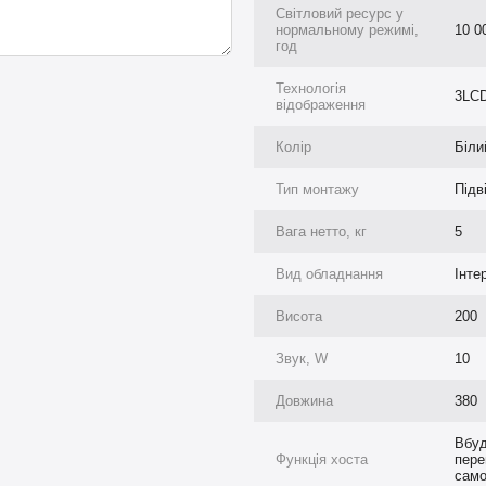
Світловий ресурс у
нормальному режимі,
10 0
год
Технологія
3LC
відображення
Колір
Біли
Тип монтажу
Підв
Вага нетто, кг
5
Вид обладнання
Інте
Висота
200
Звук, W
10
Довжина
380
Вбуд
ювати і переміщати, а також
Функція хоста
пере
 як на великому сенсорному
само