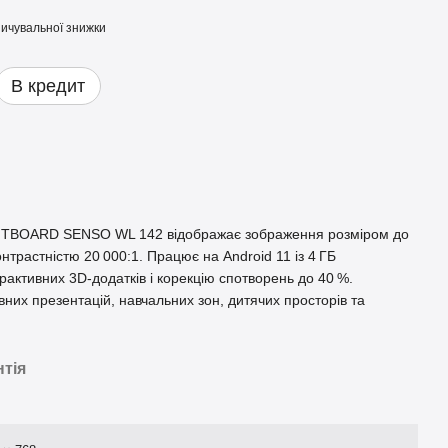
ичувальної знижки
В кредит
 INTBOARD SENSO WL 142 відображає зображення розміром до
онтрастністю 20 000:1. Працює на Android 11 із 4 ГБ
ерактивних 3D‑додатків і корекцію спотворень до 40 %.
вних презентацій, навчальних зон, дитячих просторів та
нтія