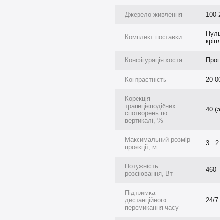
лого віку. До того ж взаємодіяти
омогою додаткових інструментів
Джерело живлення
100-
рервно 24/7. Як результат –
Пуль
ва» стіна дає змогу
Комплект поставки
кріп
чів.
Конфігурація хоста
Проц
грами розраховані на кидання
Контрастність
20 00
ості 4000 люмен будь-які
у приміщенні. Вражаючий
Корекція
трапецієподібних
 до кожного кадру. Автоматична
40 (
спотворень по
ує належну геометрію
вертикалі, %
ти великий образ на короткій
Максимальний розмір
3 : 2
проєкції, м
ністю закриту конструкцію з
ту від корозії. Металевий короб
Потужність
460
розсіювання, Вт
мін експлуатації дорогих
Підтримка
дистанційного
24/7
перемикання часу
садку або ІРЦ може