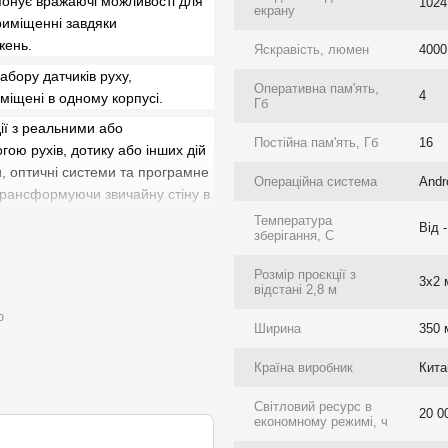
опонує вражаючі можливості для
1024
екрану
риміщенні завдяки
жень.
Яскравість, люмен
4000
бору датчиків руху,
Оперативна пам'ять,
4
міщені в одному корпусі.
Гб
ії з реальними або
Постійна пам'ять, Гб
16
гою рухів, дотику або інших дій
и, оптичні системи та програмне
Операційна система
Andr
 трансформуючи звичайну стіну в
Температура
Від -
зберігання, C
Розмір проєкції з
3х2 
відстані 2,8 м
ю
Ширина
350 
Країна виробник
Кита
Світловий ресурс в
20 0
економному режимі, ч