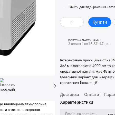
Увійти
для відображення накоп
%
Купити
ПОКУПКА ЧАСТИНАМИ
3 платежі по 65 331.67 грн
Інтерактивна проєкційна стіна
3×2 м з яскравістю 4000 лм та к
оперативної пам’яті, має 45 інт
Ідеальний варіант для інтеракти
креативних інсталяцій.
Доставка
Оплата
Гара
Характеристики
це інноваційна технологічна
ементи з метою створення
Роздільна здатність