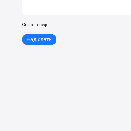
Легка адаптація до індивідуальних потреб
Оцініть товар
Надіслати
Чудове рішення для навчання, колективних ігор та активності
Відсутня платна підписка
Переваги інтерактивної стіни INTBOARD
Легке обслуговування.
Інтерактивні стіни просто встановл
адаптувати до індивідуальних потреб. Керування дотиками,