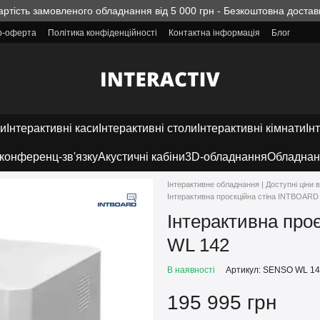
артість замовленого обладнання від 5 000 грн - Безкоштовна достав
ір-оферта
Політика конфіденційності
Контактна інформація
Блог
ки
Інтерактивні каси
Інтерактивні столи
Інтерактивні кімнати
Ін
конференц-зв'язку
Акустичні кабіни
3D-обладнання
Обладнан
Інтерактивне обладнання | Доступні ціни в
Інтерактивна проєкційна стіна INTBOAR
Інтерактивна пр
WL 142
В наявності
Артикул: SENSO WL 1
195 995 грн