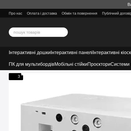
Перейти до основного контенту
В
Про нас
Оплата і доставка
Обмін та повернення
Публічний догов
Інтерактивні дошки
Інтерактивні панелі
Інтерактивні кіос
ПК для мультибордів
Мобільні стійки
Проєктори
Системи 
3