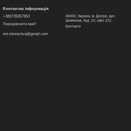
Контактна інформація
+380735057953
49000, Україна, м. Дніпро, вул.
Шевченка, буд. 10, офіс 221.
Передзвонити вам?
Контакти
mir.interactiva@gmail.com