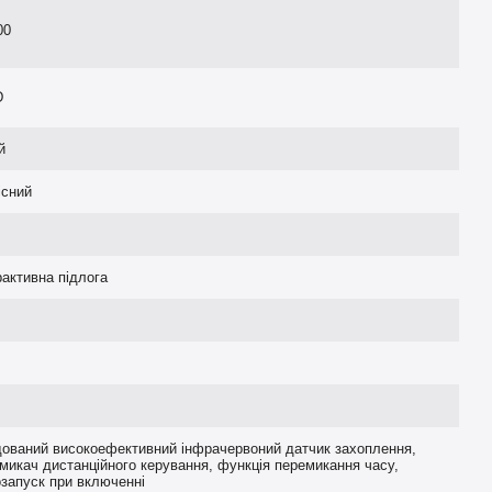
00
D
й
існий
рактивна підлога
ований високоефективний інфрачервоний датчик захоплення,
микач дистанційного керування, функція перемикання часу,
запуск при включенні