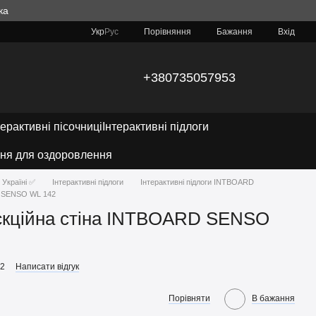
ка
Порівняння
Укр
Рус
Бажання
Вхід
+380735057953
терактивні пісочниці
Інтерактивні підлоги
ня для оздоровлення
 Україні ✅
Інтерактивні підлоги
Інтерактивні підлоги INTBOARD
D SENSO WL 142
оєкційна стіна INTBOARD SENSO
42
Написати відгук
Порівняти
В бажання