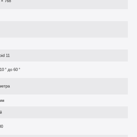
 × 768
oid 11
10 ° до 60 °
метра
мм
й
00