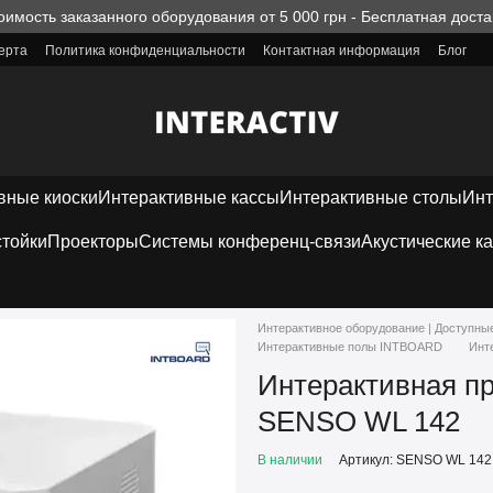
оимость заказанного оборудования от 5 000 грн - Бесплатная доста
ерта
Политика конфиденциальности
Контактная информация
Блог
вные киоски
Интерактивные кассы
Интерактивные столы
Инт
тойки
Проекторы
Системы конференц-связи
Акустические к
Интерактивное оборудование | Доступны
Интерактивные полы INTBOARD
Инт
Интерактивная п
SENSO WL 142
В наличии
Артикул: SENSO WL 142