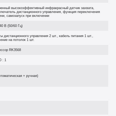
оенный высокоэффективный инфракрасный датчик захвата,
ключатель дистанционного управления, функция переключения
ни, самозапуск при включении
40 В (50/60 Гц)
ы дистанционного управления 2 шт., кабель питания 1 шт.,
ение на потолок 1 шт.
ессор RK3568
0 : 1
втоматическая + ручная)