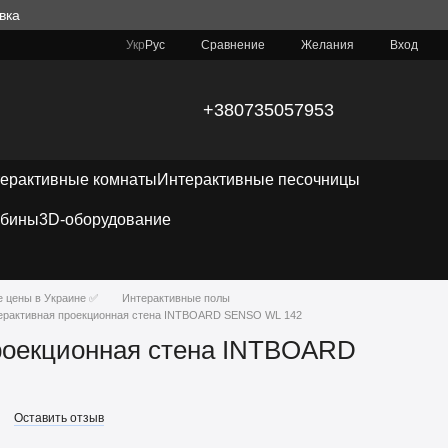
вка
Сравнение
Укр
Рус
Желания
Вход
+380735057953
ерактивные комнаты
Интерактивные песочницы
абины
3D-оборудование
е цены в Украине ✅
Интерактивные полы
ерактивная проекционная стена INTBOARD SENSO WL 142
роекционная стена INTBOARD
Оставить отзыв