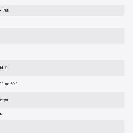
× 768
id 11
0 ° до 60 °
етра
мм
й