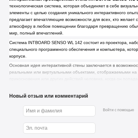
технологическая система, которая объединяет в себе визуаль
элементы с целью создания уникального интерактивного опыт
предлагает впечатляющие возможности для всех, кто желает 
атмосферу в любом помещении благодаря превращению обыч
мир, полный впечатлений.
Система INTBOARD SENSO WL 142 состоит из проектора, набо
специального программного обеспечения и компьютера, кот
корпусе.
Основная идея интерактивной стены заключается в возможнос
реальными или виртуальными объектами, отображаемыми на 
прикосновения или других действий человека, когда он попад
датчики, оптические системы и программное обеспечение вос
движения и действия пользователей, трансформируя обычную 
Новый отзыв или комментарий
Что вам понравится
Войти с помощью