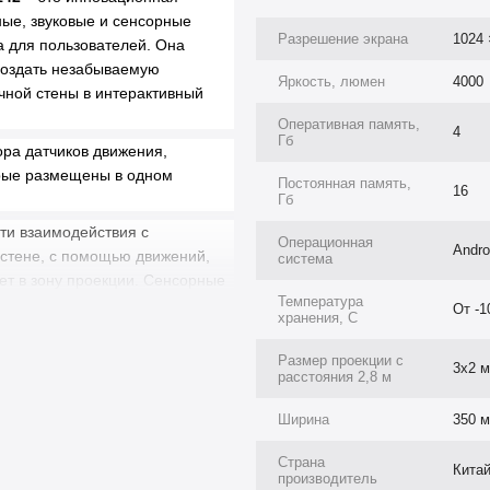
ные, звуковые и сенсорные
Разрешение экрана
1024 
а для пользователей. Она
создать незабываемую
Яркость, люмен
4000
ной стены в интерактивный
Оперативная память,
4
Гб
ра датчиков движения,
орые размещены в одном
Постоянная память,
16
Гб
ти взаимодействия с
Операционная
Andro
стене, с помощью движений,
система
ает в зону проекции. Сенсорные
Температура
производят реакции на
От -1
хранения, C
стену в «живую» картинку.
Размер проекции с
3х2 м
расстояния 2,8 м
Ширина
350 
Страна
Кита
производитель