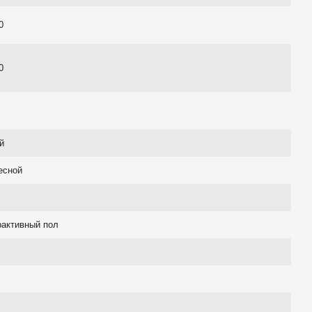
0
0
й
есной
рактивный пол