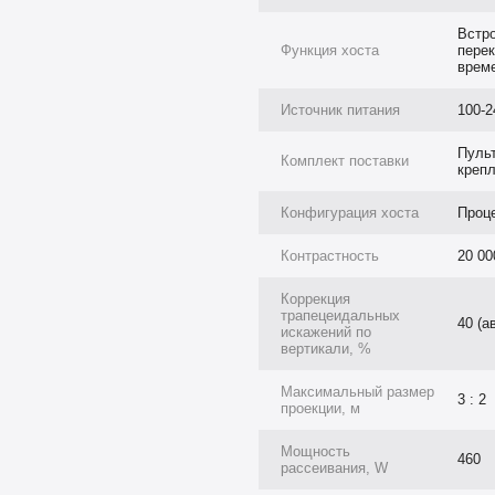
Встр
авливать и перемещать, а также
Функция хоста
пере
време
 прикосновениями, как на
ких, и для пожилых людей. К
Источник питания
100-2
 только руками, но и с
и т. д.). Устройство может
Пульт
Комплект поставки
крепл
. Долговечная и простая в уходе
м – удовлетворении запросов
Конфигурация хоста
Проц
е программы рассчитаны на
Контрастность
20 00
время.
Коррекция
даря яркости 4000 люмен любые
трапецеидальных
40 (а
искажений по
енном помещении.
вертикали, %
яет глубины и деталей к
ии по вертикали до 40%
Максимальный размер
3 : 2
проекции, м
ициент фокусировки 0,8:1
.
Мощность
460
ет полностью закрытую
рассеивания, W
слоем цинка для защиты от