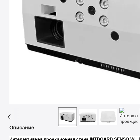
Описание
Интерактивная проекционная стена INTBOARD SENSO WL 