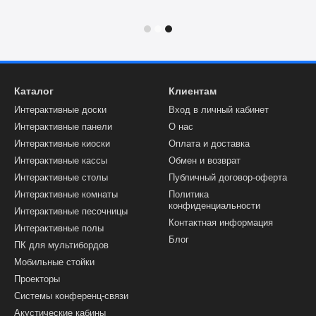
тен
помещениям не выдвигаются.
. Рекомендуемая температура
-10 до 60 °C.
а: актовый зал, коридор/холл,
аты для терапии и тому
Каталог
Клиентам
Интерактивные доски
Вход в личный кабинет
Интерактивные панели
О нас
Интерактивные киоски
Оплата и доставка
 должна быть ровной и прочной
Интерактивные кассы
Обмен и возврат
лательно, чтобы стена была
Интерактивные столы
Публичный договор-оферта
ы под интерактивную стену
Интерактивные комнаты
Политика
конфиденциальности
Интерактивные песочницы
ло в том, что белая
Контактная информация
Интерактивные полы
ектор, и таким образом
Блог
ПК для мультибордов
ая поверхность не искажает
Мобильные стойки
Проекторы
ению и искажать цвета. Также
Системы конференц-связи
ки и делает ее более тусклой.
Акустические кабины