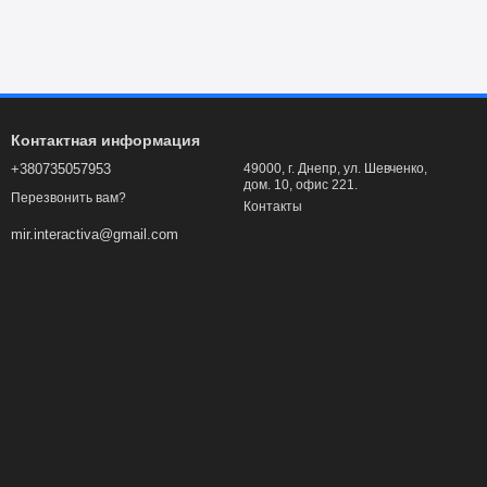
Контактная информация
+380735057953
49000, г. Днепр, ул. Шевченко,
дом. 10, офис 221.
Перезвонить вам?
Контакты
mir.interactiva@gmail.com