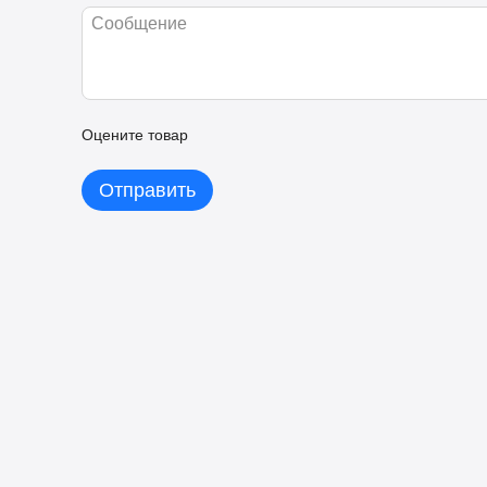
Высокая разрешающая способность
Оцените товар
Легкая адаптация к индивидуальным потребностям
Отправить
Отличное решение для обучения, коллективных игр и активнос
Отсутствует платная подписка