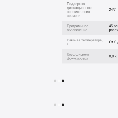
Поддержка
 пыль и влагу, что продлевает
дистанционного
24/7
переключения
времени
Программное
45 ра
ом саду или ИРЦ может
обеспечение
рассч
игровых и познавательных
ая» смарт-стена является при
Рабочая температура,
От 0 
C
– она выступает альтернативным
Коэффициент
0,8 х
фокусировки
только
: интерактивные стены
ия для посетителей.
ные залы
: интерактивные
мм, реабилитационной терапии,
рмарки, конференции)
: смарт-
ктов или просто для
ичных мероприятиях умные
забываемое шоу.