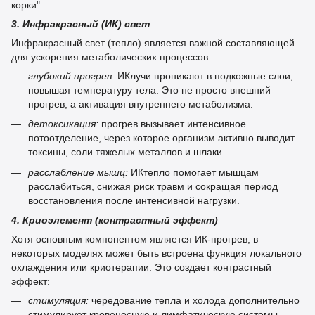
корки".
3. Инфракрасный (ИК) свет
Инфракрасный свет (тепло) является важной составляющей
для ускорения метаболических процессов:
глубокий прогрев:
ИКлучи проникают в подкожные слои,
повышая температуру тела. Это не просто внешний
прогрев, а активация внутреннего метаболизма.
детоксикация:
прогрев вызывает интенсивное
потоотделение, через которое организм активно выводит
токсины, соли тяжелых металлов и шлаки.
расслабление мышц:
ИКтепло помогает мышцам
расслабиться, снижая риск травм и сокращая период
восстановления после интенсивной нагрузки.
4. Криоэлемент (контрастный эффект)
Хотя основным компонентом является ИК-прогрев, в
некоторых моделях может быть встроена функция локального
охлаждения или криотерапии. Это создает контрастный
эффект:
стимуляция:
чередование тепла и холода дополнительно
стимулирует кровеносную и лимфатическую системы.