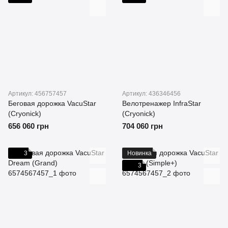
Артикул: 456757457
Артикул: 436346456
Беговая дорожка VacuStar
Велотренажер InfraStar
(Cryonick)
(Cryonick)
656 060 грн
704 060 грн
3
Новинка
3