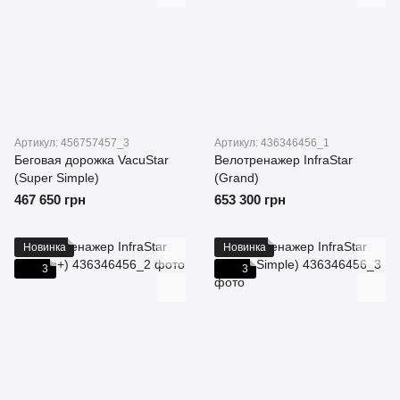
Артикул: 456757457_3
Артикул: 436346456_1
Беговая дорожка VacuStar
Велотренажер InfraStar
(Super Simple)
(Grand)
467 650 грн
653 300 грн
Новинка
Новинка
3
3