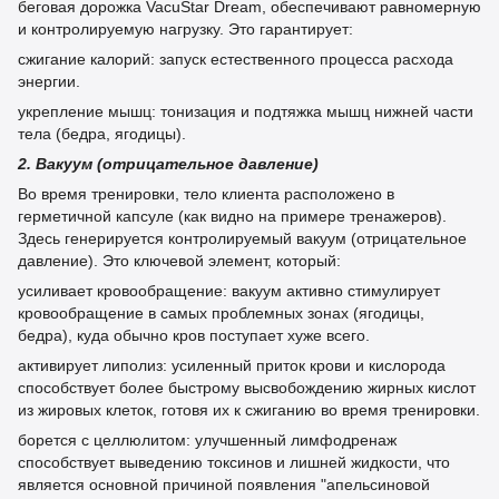
беговая дорожка VacuStar Dream, обеспечивают равномерную
и контролируемую нагрузку. Это гарантирует:
сжигание калорий: запуск естественного процесса расхода
энергии.
укрепление мышц: тонизация и подтяжка мышц нижней части
тела (бедра, ягодицы).
2. Вакуум (отрицательное давление)
Во время тренировки, тело клиента расположено в
герметичной капсуле (как видно на примере тренажеров).
Здесь генерируется контролируемый вакуум (отрицательное
давление). Это ключевой элемент, который:
усиливает кровообращение: вакуум активно стимулирует
кровообращение в самых проблемных зонах (ягодицы,
бедра), куда обычно кров поступает хуже всего.
активирует липолиз: усиленный приток крови и кислорода
способствует более быстрому высвобождению жирных кислот
из жировых клеток, готовя их к сжиганию во время тренировки.
борется с целлюлитом: улучшенный лимфодренаж
способствует выведению токсинов и лишней жидкости, что
является основной причиной появления "апельсиновой