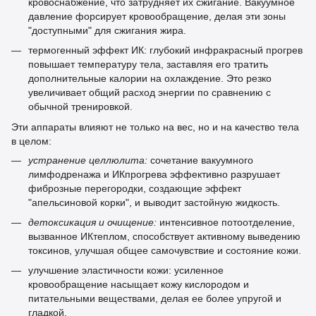
кровоснабжение, что затрудняет их сжигание. Вакуумное
давление форсирует кровообращение, делая эти зоны
"доступными" для сжигания жира.
термогенный эффект ИК: глубокий инфракрасный прогрев
повышает температуру тела, заставляя его тратить
дополнительные калории на охлаждение. Это резко
увеличивает общий расход энергии по сравнению с
обычной тренировкой.
Эти аппараты влияют не только на вес, но и на качество тела
в целом:
устранение целлюлита:
сочетание вакуумного
лимфодренажа и ИКпрогрева эффективно разрушает
фиброзные перегородки, создающие эффект
"апельсиновой корки", и выводит застойную жидкость.
детоксикация и очищение:
интенсивное потоотделение,
вызванное ИКтеплом, способствует активному выведению
токсинов, улучшая общее самочувствие и состояние кожи.
улучшение эластичности кожи: усиленное
кровообращение насыщает кожу кислородом и
питательными веществами, делая ее более упругой и
гладкой.