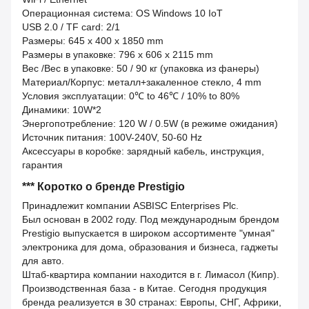
Операционная система: OS Windows 10 IoT
USB 2.0 / TF card: 2/1
Размеры: 645 x 400 x 1850 mm
Размеры в упаковке: 796 x 606 x 2115 mm
Вес /Вес в упаковке: 50 / 90 кг (упаковка из фанеры)
Материал/Корпус: металл+закаленное стекло, 4 mm
Условия эксплуатации: 0℃ to 46℃ / 10% to 80%
Динамики: 10W*2
Энергопотребление: 120 W / 0.5W (в режиме ожидания)
Источник питания: 100V-240V, 50-60 Hz
Аксессуары в коробке: зарядный кабель, инструкция,
гарантия
*** Коротко о бренде Prestigio
Принадлежит компании ASBISC Enterprises Plc.
Был основан в 2002 году. Под международным брендом
Prestigio выпускается в широком ассортименте "умная"
электроника для дома, образования и бизнеса, гаджеты
для авто.
Штаб-квартира компании находится в г. Лимасол (Кипр).
Производственная база - в Китае. Сегодня продукция
бренда реализуется в 30 странах: Европы, СНГ, Африки,