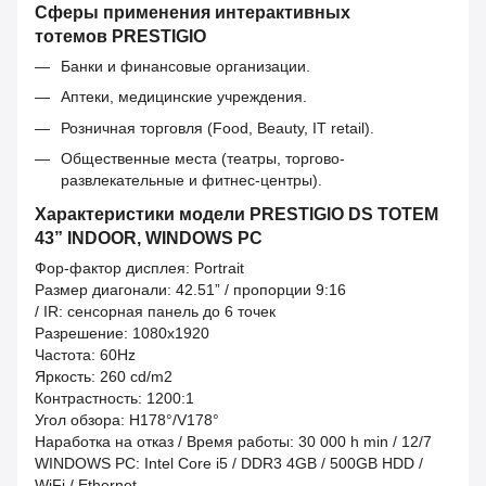
Сферы применения интерактивных
тотемов PRESTIGIO
Банки и финансовые организации.
Аптеки, медицинские учреждения.
Розничная торговля (Food, Beauty, IT retail).
Общественные места (театры, торгово-
развлекательные и фитнес-центры).
Характеристики модели PRESTIGIO DS TOTEM
43” INDOOR, WINDOWS PC
Фор-фактор дисплея: Portrait
Размер диагонали: 42.51” / пропорции 9:16
/ IR: сенсорная панель до 6 точек
Разрешение: 1080x1920
Частота: 60Hz
Яркость: 260 cd/m2
Контрастность: 1200:1
Угол обзора: H178°/V178°
Наработка на отказ / Время работы: 30 000 h min / 12/7
WINDOWS PC: Intel Core i5 / DDR3 4GB / 500GB HDD /
WiFi / Ethernet