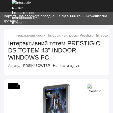
Вартість замовленого обладнання від 5 000 грн - Безкоштовна
доставка
Інтерактивні кіоски
Інтерактивні кіоски Prestigio
Інтеракт
Інтерактивний тотем PRESTIGIO
DS TOTEM 43" INDOOR,
WINDOWS PC
Артикул:
PDSIK43CWT6P
Написати відгук
3