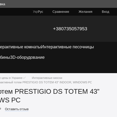
вка
Сравнение
Укр
Рус
Желания
Вход
+380735057953
ерактивные комнаты
Интерактивные песочницы
абины
3D-оборудование
е цены в Украине ✅
Интерактивные киоски
рактивный тотем PRESTIGIO DS TOTEM 43” INDOOR, WINDOWS PC
отем PRESTIGIO DS TOTEM 43”
WS PC
P
Оставить отзыв