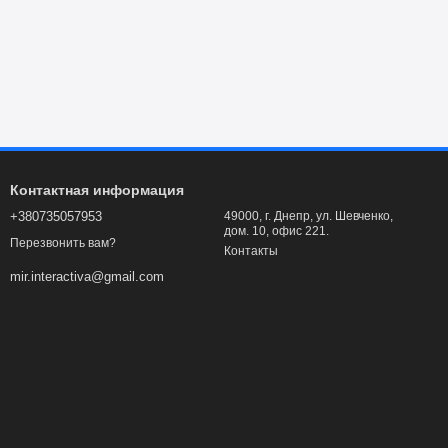
Контактная информация
+380735057953
49000, г. Днепр, ул. Шевченко,
дом. 10, офис 221.
Перезвонить вам?
Контакты
mir.interactiva@gmail.com