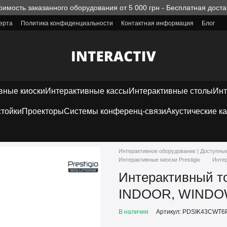
оимость заказанного оборудования от 5 000 грн - Бесплатная доста
ерта
Политика конфиденциальности
Контактная информация
Блог
вные киоски
Интерактивные кассы
Интерактивные столы
Инт
тойки
Проекторы
Системы конференц-связи
Акустические к
Интерактивное оборудование | Доступны
Интерактивные киоски Prestigio
Инте
Интерактивный т
INDOOR, WINDO
В наличии
Артикул: PDSIK43CWT6