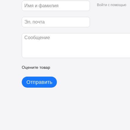
Розничная торговля (Food, Beauty, IT retail).
Войти с помощью
Общественные места (театры, торгово-развлекательные и 
Характеристики модели PRESTIGIO DS TOTEM 43”
Фор-фактор дисплея: Portrait
Размер диагонали: 42.51” / пропорции 9:16 / IR: сенсорная пан
Разрешение: 1080x1920
Частота: 60Hz
Яркость: 260 cd/m2
Контрастность: 1200:1
Угол обзора: H178°/V178°
Оцените товар
Наработка на отказ / Время работы: 30 000 h min / 12/7
WINDOWS PC: Intel Core i5 / DDR3 4GB / 500GB HDD / WiFi / Et
Отправить
Операционная система: OS Windows 10 IoT
USB 2.0 / TF card: 2/1
Размеры: 645 x 400 x 1850 mm
Размеры в упаковке: 796 x 606 x 2115 mm
Вес /Вес в упаковке: 50 / 90 кг (упаковка из фанеры)
Материал/Корпус: металл+закаленное стекло, 4 mm
Условия эксплуатации: 0℃ to 46℃ / 10% to 80%