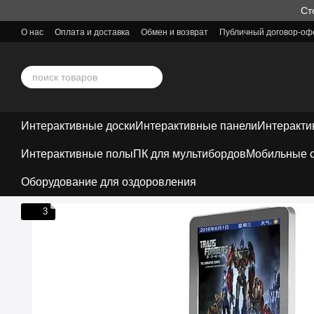
Перейти к основному контенту
Ст
О нас
Оплата и доставка
Обмен и возврат
Публичный договор-оф
Интерактивные доски
Интерактивные панели
Интеракти
Интерактивные полы
ПК для мультибордов
Мобильные с
Оборудование для оздоровления
3