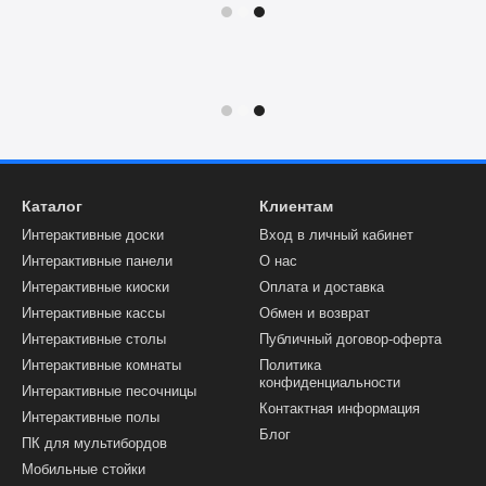
е Prestigio
Каталог
Клиентам
в 2002 году. Под международным
я" электроника для дома,
Интерактивные доски
Вход в личный кабинет
Интерактивные панели
О нас
водственная база - в Китае.
Интерактивные киоски
Оплата и доставка
 СНГ, Африки, Ближнего
Интерактивные кассы
Обмен и возврат
й свыше 25 миллионов
Интерактивные столы
Публичный договор-оферта
Интерактивные комнаты
Политика
конфиденциальности
Интерактивные песочницы
Контактная информация
Интерактивные полы
Блог
ПК для мультибордов
Мобильные стойки