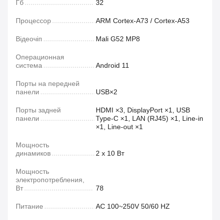
Гб
32
Процессор
ARM Cortex-A73 / Cortex-A53
Відеочіп
Mali G52 MP8
Операционная
система
Android 11
Порты на передней
панели
USB×2
Порты задней
HDMI ×3, DisplayPort ×1, USB
панели
Type-C ×1, LAN (RJ45) ×1, Line-in
×1, Line-out ×1
Мощность
динамиков
2 х 10 Вт
Мощность
электропотребления,
Вт
78
Питание
AC 100~250V 50/60 HZ