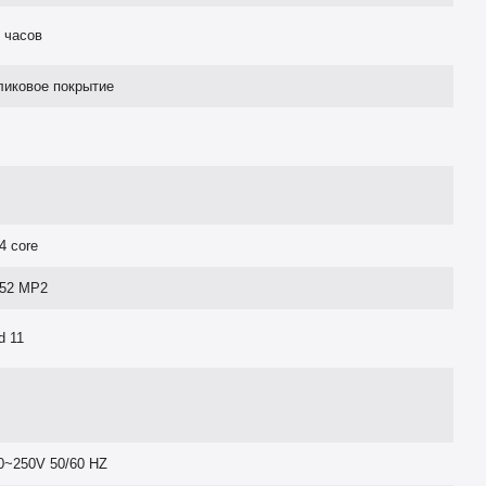
 часов
ликовое покрытие
4 core
G52 MP2
d 11
0~250V 50/60 HZ