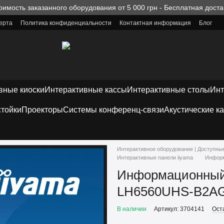
оимость заказанного оборудования от 5 000 грн - Бесплатная доста
ерта
Политика конфиденциальности
Контактная информация
Блог
вные киоски
Интерактивные кассы
Интерактивные столы
Инт
тойки
Проекторы
Системы конференц-связи
Акустические к
Интерактивное оборудование | Доступны
Интерактивные панели iiyama
Информ
Информационный 
LH6560UHS-B2A
В наличии
Артикул: 3704141
Ост