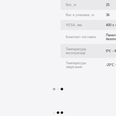
:
HDMI, DisplayPort, USB, LAN
Вес, кг
25
10 Вт
позволяют использовать
Вес в упаковке, кг
36
00 мм
и установку как в
VESA, мм
400 х 
бкость при интеграции в
Панел
Комплект поставки
безоп
Температура
0℃ - 
експлуатації
Температура
-20°C 
зберігання