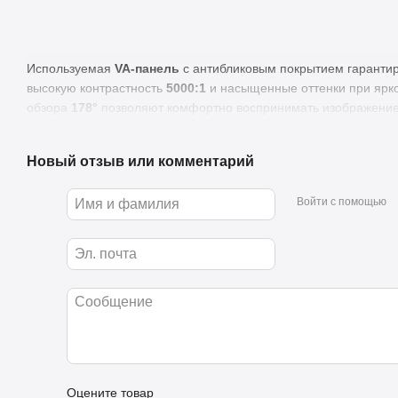
Используемая
VA‑панель
с антибликовым покрытием гарантиру
высокую контрастность
5000:1
и насыщенные оттенки при ярк
обзора
178°
позволяют комфортно воспринимать изображение
что особенно важно для торговых залов, конференц‑центров 
Модель поддерживает круглосуточную эксплуатацию
24/7
, чт
Новый отзыв или комментарий
Digital Signage‑инсталляций, навигационных систем и реклам
операционная система
Android 11
открывает доступ к устано
Войти с помощью
использованию фирменных инструментов управления:
iiSignage²
— платформа для централизованного управлен
FailOver
— автоматическое переключение источников сиг
трансляции;
EShare
— удобный инструмент для беспроводного обмена 
Оцените товар