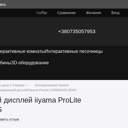
вка
Сравнение
Укр
Рус
Желания
Вход
+380735057953
ерактивные комнаты
Интерактивные песочницы
абины
3D-оборудование
е цены в Украине ✅
Интерактивные панели
ационный дисплей iiyama ProLite LH6560UHS-B2AG
дисплей iiyama ProLite
G
авить отзыв