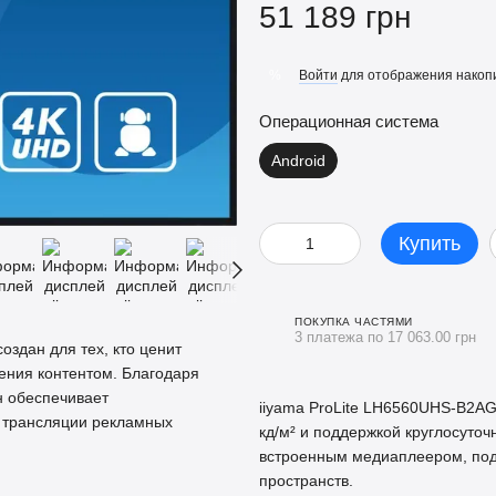
51 189 грн
Войти
для отображения накопи
%
Операционная система
Android
Купить
ПОКУПКА ЧАСТЯМИ
3 платежа по 17 063.00 грн
оздан для тех, кто ценит
ения контентом. Благодаря
 обеспечивает
iiyama ProLite LH6560UHS‑B2A
я трансляции рекламных
кд/м² и поддержкой круглосуточ
встроенным медиаплеером, подх
пространств.