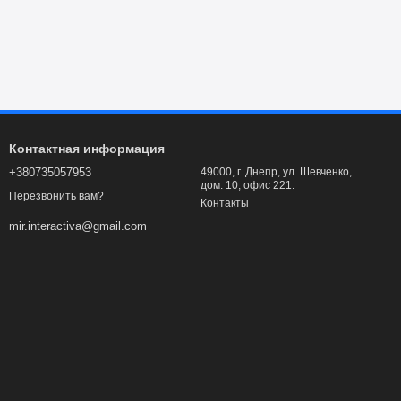
Контактная информация
+380735057953
49000, г. Днепр, ул. Шевченко,
дом. 10, офис 221.
Перезвонить вам?
Контакты
mir.interactiva@gmail.com