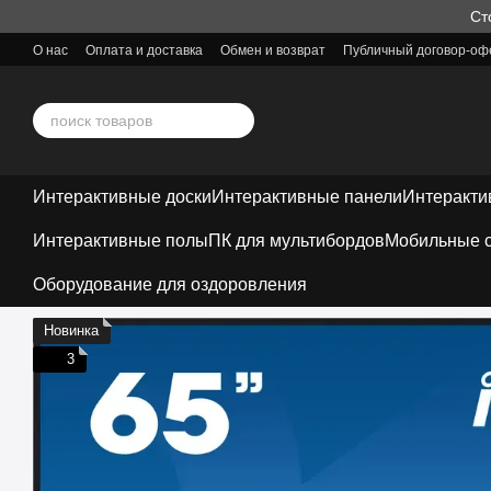
Перейти к основному контенту
Ст
О нас
Оплата и доставка
Обмен и возврат
Публичный договор-оф
Интерактивные доски
Интерактивные панели
Интеракти
Интерактивные полы
ПК для мультибордов
Мобильные с
Оборудование для оздоровления
Новинка
3