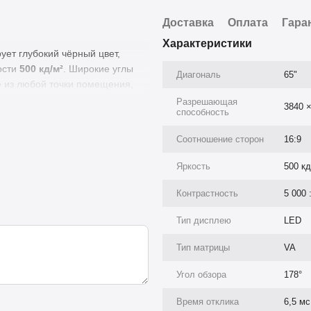
Доставка
Оплата
Гара
Характеристики
ет глубокий чёрный цвет,
ости
500 кд/м²
. Широкие углы
Диагональ
65"
 из любой точки помещения,
и общественных пространств.
Разрешающая
3840 
способность
о делает её оптимальной для
ных решений. Встроенная
Соотношение сторон
16:9
вке приложений и
Яркость
500 кд
ия контентом;
Контрастность
5 000 
нала для бесперебойной
Тип дисплею
LED
контентом.
Тип матрицы
VA
Угол обзора
178°
Время отклика
6,5 мс