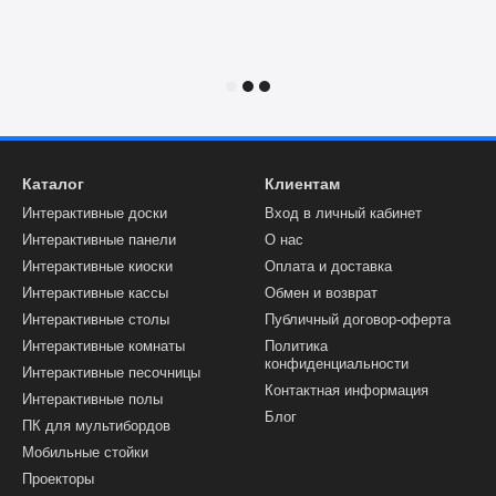
Каталог
Клиентам
Интерактивные доски
Вход в личный кабинет
Интерактивные панели
О нас
Интерактивные киоски
Оплата и доставка
ванного изображения.
Интерактивные кассы
Обмен и возврат
Интерактивные столы
Публичный договор-оферта
ртинки даже при ярком
Интерактивные комнаты
Политика
конфиденциальности
Интерактивные песочницы
Контактная информация
Интерактивные полы
 (iiSignage², FailOver,
Блог
ПК для мультибордов
Мобильные стойки
Проекторы