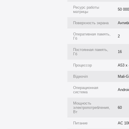
Ресурс работы
50 000
матрицы
Поверхность экрана
Антиб
Оперативная память,
2
Гб
Постоянная память,
16
Гб
Процессор
A53 х 
Відеочіп
Mali-
Операционная
Androi
система
Мощность
электропотребления,
60
M Cortex‑A53
, графический
Вт
амяти
, что обеспечивает
Питание
AC 10