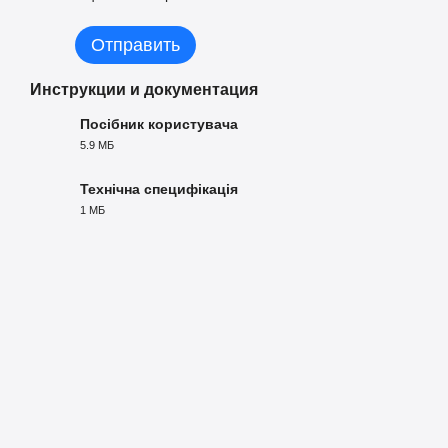
Отправить
Инструкции и документация
Посібник користувача
5.9 МБ
PDF
Технічна специфікація
1 МБ
PDF
Аппаратная часть включает
четырёхъядерный процессор AR
чип
Mali‑G52 MP2
,
2 ГБ оперативной
и
16 ГБ встроенной п
стабильную работу встроенного медиаплеера и приложений.