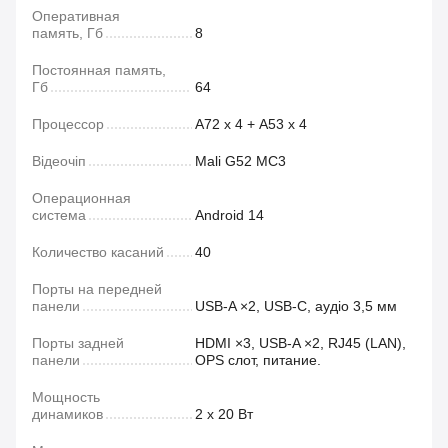
Оперативная
память, Гб
8
Постоянная память,
Гб
64
Процессор
A72 х 4 + A53 х 4
Відеочіп
Mali G52 MC3
Операционная
система
Android 14
Количество касаний
40
Порты на передней
панели
USB‑A ×2, USB‑C, аудіо 3,5 мм
Порты задней
HDMI ×3, USB-A ×2, RJ45 (LAN),
панели
OPS слот, питание.
Мощность
динамиков
2 х 20 Вт