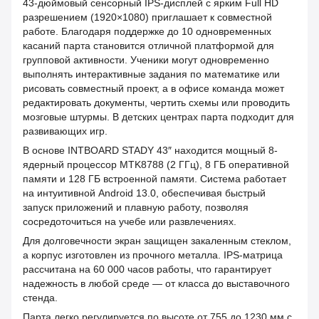
43-дюймовый сенсорный IPS-дисплей с ярким Full HD
разрешением (1920×1080) приглашает к совместной
работе. Благодаря поддержке до 10 одновременных
касаний парта становится отличной платформой для
групповой активности. Ученики могут одновременно
выполнять интерактивные задания по математике или
рисовать совместный проект, а в офисе команда может
редактировать документы, чертить схемы или проводить
мозговые штурмы. В детских центрах парта подходит для
развивающих игр.
В основе INTBOARD STADY 43″ находится мощный 8-
ядерный процессор MTK8788 (2 ГГц), 8 ГБ оперативной
памяти и 128 ГБ встроенной памяти. Система работает
на интуитивной Android 13.0, обеспечивая быстрый
запуск приложений и плавную работу, позволяя
сосредоточиться на учебе или развлечениях.
Для долговечности экран защищен закаленным стеклом,
а корпус изготовлен из прочного металла. IPS-матрица
рассчитана на 60 000 часов работы, что гарантирует
надежность в любой среде — от класса до выставочного
стенда.
Парта легко регулируется по высоте от 755 до 1230 мм с