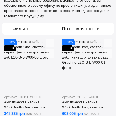
надёжные и стильные решения. Выбирая этот бренд, вы
обеспечиваете своему офису не просто тишину, а адаптивное
пространство, которое отвечает вызовам сегодняшнего дня и
готовит его к будущему.
Фильтр
По популярности
−35%
−35%
3
3
Артикул: L10-B-L-W00-00
Артикул: L2C-B-L-W00-01
Акустическая кабина
Акустическая кабина
WorkBooth One, светло-
WorkBooth Two, светло-
серый фетр, натуральный
серый фетр, натуральный
348 335 грн
603 005 грн
535 900 грн
927 700 грн