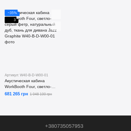
дуб
дуб, ткань для дивана Jazz
Graphite
−35%
3
Артикул: W40-B-D-W00-01
Акустическая кабина
WorkBooth Four, светло-
серый фетр, натуральный
681 265 грн
1 048 100 грн
дуб, ткань для дивана Jazz
Graphite
+380735057953