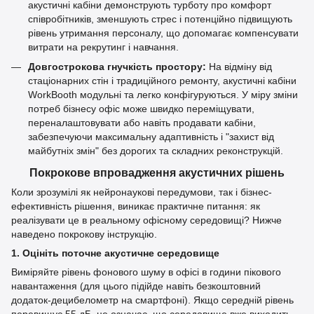
акустичні кабіни демонструють турботу про комфорт
співробітників, зменшують стрес і потенційно підвищують
рівень утримання персоналу, що допомагає компенсувати
витрати на рекрутинг і навчання.
Довгострокова гнучкість простору:
На відміну від
стаціонарних стін і традиційного ремонту, акустичні кабіни
WorkBooth модульні та легко конфігуруються. У міру зміни
потреб бізнесу офіс може швидко переміщувати,
переналаштовувати або навіть продавати кабіни,
забезпечуючи максимальну адаптивність і "захист від
майбутніх змін" без дорогих та складних реконструкцій.
Покрокове впровадження акустичних рішень
Коли зрозумілі як нейронаукові передумови, так і бізнес-
ефективність рішення, виникає практичне питання: як
реалізувати це в реальному офісному середовищі? Нижче
наведено покрокову інструкцію.
1. Оцініть поточне акустичне середовище
Виміряйте рівень фонового шуму в офісі в години пікового
навантаження (для цього підійде навіть безкоштовний
додаток-децибелометр на смартфоні). Якщо середній рівень
перевищує 55 дБ, це означає, що середовище вже виходить