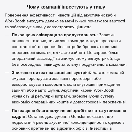
Чому компанії інвестують у тишу
Повернення ефективності інвестицій від акустичних кабін
WorkBooth виходить далеко за межі їхньої початкової вартості
та забезпечує значну довгострокову цінність:
Покращена співпраця та продуктивність
: Завдяки
наявності готових, тихих зон команди можуть проводити
спонтанні обговорення без потреби бронювати великі
переговорні кімнати, які часто зайняті. Це сприяє більш
оперативній взаємодії та знижує втому від зустрічей, що
безпосередньо підвищує загальну продуктивність команди.
Зниження витрат на зовнішні зустрічі:
Багато компаній
змушені орендувати зовнішні переговорні або
використовувати коворкінги, коли внутрішні приміщення
зайняті або надто шумні. Акустичні кабіни WorkBooth
усувають ці регулярні витрати, забезпечуючи суттєву
економію операційних коштів у довгостроковій перспективі.
Покращене благополуччя співробітників та утримання
кадрів:
Останнє дослідження Gensler показало, що
недостатній рівень акустичної конфіденційності є однією з
основних претензій до відкритих офісів. Інвестиції в