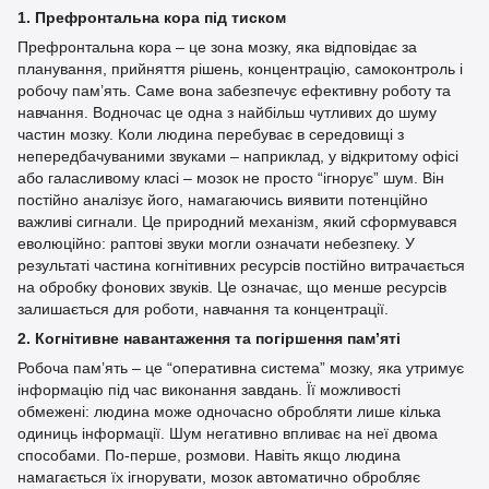
1. Префронтальна кора під тиском
Префронтальна кора – це зона мозку, яка відповідає за
планування, прийняття рішень, концентрацію, самоконтроль і
робочу пам’ять. Саме вона забезпечує ефективну роботу та
навчання. Водночас це одна з найбільш чутливих до шуму
частин мозку. Коли людина перебуває в середовищі з
непередбачуваними звуками – наприклад, у відкритому офісі
або галасливому класі – мозок не просто “ігнорує” шум. Він
постійно аналізує його, намагаючись виявити потенційно
важливі сигнали. Це природний механізм, який сформувався
еволюційно: раптові звуки могли означати небезпеку. У
результаті частина когнітивних ресурсів постійно витрачається
на обробку фонових звуків. Це означає, що менше ресурсів
залишається для роботи, навчання та концентрації.
2. Когнітивне навантаження та погіршення пам’яті
Робоча пам’ять – це “оперативна система” мозку, яка утримує
інформацію під час виконання завдань. Її можливості
обмежені: людина може одночасно обробляти лише кілька
одиниць інформації. Шум негативно впливає на неї двома
способами. По-перше, розмови. Навіть якщо людина
намагається їх ігнорувати, мозок автоматично обробляє