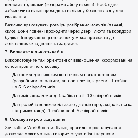
піковими годинами (вечорами або у вихідні). Необхідно
забезпечити вільні проходи та виділену безпечну зону для
складання.
Важливо враховувати розміри розібраних модулів (панелі,
скло). Вони повинні проходити через двері, ліфти та коридори
будівлі. Ігнорування цього аспекту може призвести до
логістичних складнощів та затримок.
7. Визначте кількість кабін
Використовуйте такі орієнтовні співвідношення, сформовані на
основі практичного досвіду:
Для команд із високим когнітивним навантаженням
(розробники, аналітики, автори текстів, юристи): 1 кабіна
на 5–6 співробітників
Для змішаних команд: 1 кабіна на 8–10 співробітників
Для ролей із великою кількістю дзвінків (продажі, клієнтська
підтримка тощо): 1 кабіна на 4–5 співробітників
8. Сплануйте розташування
Хоч кабіни WorkBooth мобільні, правильне розташування
дозволяє максимально використовувати їхні переваги.