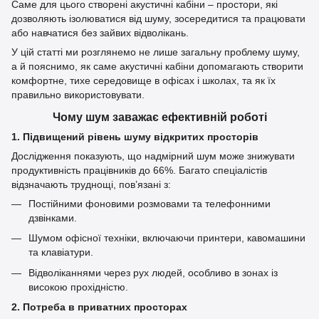
Саме для цього створені акустичні кабіни – простори, які
дозволяють ізолюватися від шуму, зосередитися та працювати
або навчатися без зайвих відволікань.
У цій статті ми розглянемо не лише загальну проблему шуму,
а й пояснимо, як саме акустичні кабіни допомагають створити
комфортне, тихе середовище в офісах і школах, та як їх
правильно використовувати.
Чому шум заважає ефективній роботі
1. Підвищений рівень шуму відкритих просторів
Дослідження показують, що надмірний шум може знижувати
продуктивність працівників до 66%. Багато спеціалістів
відзначають труднощі, пов’язані з:
Постійними фоновими розмовами та телефонними
дзвінками.
Шумом офісної техніки, включаючи принтери, кавомашини
та клавіатури.
Відволіканнями через рух людей, особливо в зонах із
високою прохідністю.
2. Потреба в приватних просторах