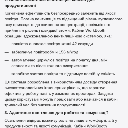
продуктивності
Когнітивна ефективність безпосередньо залежить від якості
повітря. Погана вентиляція та підвищений рівень вуглекислого
газу призводять до зниження концентрації, повільнішого
прийняття рішень і швидшої втоми. Кабіни WorkBooth
оснащені вдосконаленою вентиляційною системою, яка:
повністю оновлює повітря кожні 42 секунди
забезпечує повітрообмін 156 м³/год
автоматично циркулює повітря на початку дня, між
сеансами та після кожного використання
запобігає застою повітря та підтримує постійну свіжість
Ця система розроблена з використанням досвіду створення
високотехнологічних інженерних рішень, що гарантує
ефективну роботу навіть у замкнених просторах. Завдяки
цьому користувачі можуть працювати або навчатися в кабіні
тривалий час без зниження продуктивності.
3. Адаптивне освітлення для роботи та комунікації
Освітлення відіграє важливу роль не лише в комфорті, а й у
продуктивності та якості комунікації. Кабіни WorkBooth