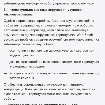
забезпечують комфортну роботу протягом тривалого часу.
1. Інтелектуальна система керування: усунення
мікропереривань
Однією з прихованих проблем багатьох акустичних кабін є
небажані переривання, спричинені некоректною роботою
автоматизації – наприклад, коли світло або вентиляція
вимикаються під час нерухомості користувача. WorkBooth
усуває цю проблему завдяки розумній системі керування, яка
забезпечує безперервну роботу:
освітлення та вентиляція автоматично вмикаються при
відкритті дверей
датчик ваги запобігає вимкненню систем, поки користувач
знаходиться всередині
усі сценарії роботи можуть бути налаштовані відповідно до
потреб компанії
Стабільність середовища є ключовою для підтримки
концентрації. Коли умови не змінюються раптово, мозок не
відволікається, і користувач може повністю зануритися в
роботу.
2. Високоефективна вентиляція: кисень для