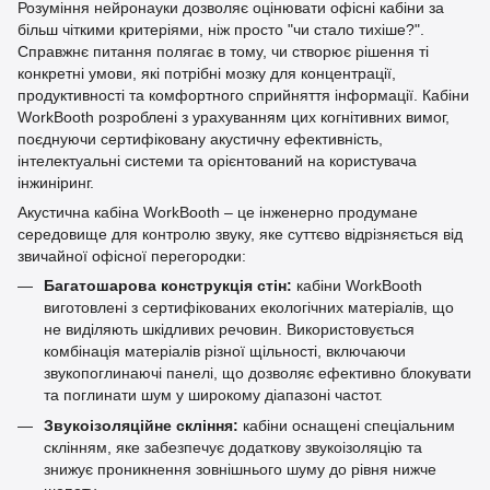
Розуміння нейронауки дозволяє оцінювати офісні кабіни за
більш чіткими критеріями, ніж просто "чи стало тихіше?".
Справжнє питання полягає в тому, чи створює рішення ті
конкретні умови, які потрібні мозку для концентрації,
продуктивності та комфортного сприйняття інформації. Кабіни
WorkBooth розроблені з урахуванням цих когнітивних вимог,
поєднуючи сертифіковану акустичну ефективність,
інтелектуальні системи та орієнтований на користувача
інжиніринг.
Акустична кабіна WorkBooth – це інженерно продумане
середовище для контролю звуку, яке суттєво відрізняється від
звичайної офісної перегородки:
Багатошарова конструкція стін:
кабіни WorkBooth
виготовлені з сертифікованих екологічних матеріалів, що
не виділяють шкідливих речовин. Використовується
комбінація матеріалів різної щільності, включаючи
звукопоглинаючі панелі, що дозволяє ефективно блокувати
та поглинати шум у широкому діапазоні частот.
Звукоізоляційне скління:
кабіни оснащені спеціальним
склінням, яке забезпечує додаткову звукоізоляцію та
знижує проникнення зовнішнього шуму до рівня нижче