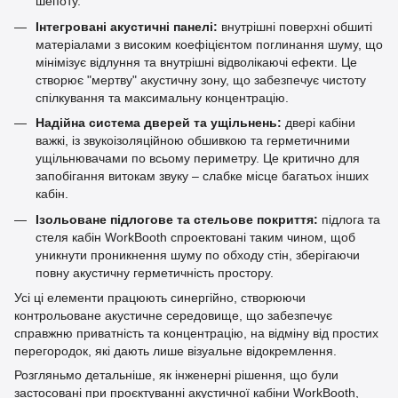
шепоту.
Інтегровані акустичні панелі:
внутрішні поверхні обшиті
матеріалами з високим коефіцієнтом поглинання шуму, що
мінімізує відлуння та внутрішні відволікаючі ефекти. Це
створює "мертву" акустичну зону, що забезпечує чистоту
спілкування та максимальну концентрацію.
Надійна система дверей та ущільнень:
двері кабіни
важкі, із звукоізоляційною обшивкою та герметичними
ущільнювачами по всьому периметру. Це критично для
запобігання витокам звуку – слабке місце багатьох інших
кабін.
Ізольоване підлогове та стельове покриття:
підлога та
стеля кабін WorkBooth спроектовані таким чином, щоб
уникнути проникнення шуму по обходу стін, зберігаючи
повну акустичну герметичність простору.
Усі ці елементи працюють синергійно, створюючи
контрольоване акустичне середовище, що забезпечує
справжню приватність та концентрацію, на відміну від простих
перегородок, які дають лише візуальне відокремлення.
Розгляньмо детальніше, як інженерні рішення, що були
застосовані при проєктуванні акустичної кабіни WorkBooth,