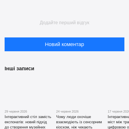
Додайте перший відгук
Новий коментар
Інші записи
29 червня 2026
24 червня 2026
17 червня 202
Інтерактивний стіл замість
Чому люди охочіше
Інтерактивн
експонатів: новий підхід
взаємодіють із сенсорним
міст між тр
до створення музейних
кіоском, ніж чекають
цифровою о