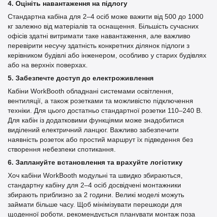
4. Оцініть навантаження на підлогу
Стандартна кабіна для 2–4 осіб може важити від 500 до 1000
кг залежно від матеріалів та оснащення. Більшість сучасних
офісів здатні витримати таке навантаження, але важливо
перевірити несучу здатність конкретних ділянок підлоги з
керівником будівлі або інженером, особливо у старих будівлях
або на верхніх поверхах.
5. Забезпечте доступ до електроживлення
Кабіни WorkBooth обладнані системами освітлення,
вентиляції, а також розетками та можливістю підключення
техніки. Для цього достатньо стандартної розетки 110–240 В.
Для кабін із додатковими функціями може знадобитися
виділений електричний ланцюг. Важливо забезпечити
наявність розеток або простий маршрут їх підведення без
створення небезпеки спотикання.
6. Заплануйте встановлення та врахуйте логістику
Хоч кабіни WorkBooth модульні та швидко збираються,
стандартну кабіну для 2–4 осіб досвідчені монтажники
збирають приблизно за 2 години. Великі моделі можуть
займати більше часу. Щоб мінімізувати перешкоди для
щоденної роботи, рекомендується планувати монтаж поза