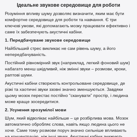
Ідеальне звукове середовище для роботи
Розуміння впливу шуму дозволяє визначити, яким має бути
комфортне середовище для роботи та навчання. Є три
ключові умови, які допомагають мозку працювати ефективно і
саме їх забезпечують акустичні кабіни.
1. Передбачуване звукове середовище
Найбільший стрес викликає не сам рівень шуму, а його
непередбачуваність.
Постійний рівномірний звук (наприклад, легкий фоновий шум)
набагато менш шкідливий, ніж змінні звуки – розмови, кроки,
раптові шуми.
Акустичні кабіни створюють контрольоване середовище, де
різкі та хаотичні звуки ззовні значно зменшуються. Завдяки
цьому мозок перестає постійно “сканувати” простір, і людина
може краще зосередитися.
2. Усунення зрозумілої мови
Шум, який відволікає найбільше – це розбірлива мова. Мозок
автоматично обробляє слова, навіть якщо людина цього не
хоче. Саме тому розмови поруч значно сильніше впливають
на концентрацію, ніж інші звуки. Акустичні кабіни знижують