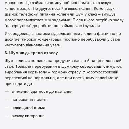
мовлення. Це займає частину робочої пам’яті та знижує
концентрацію. По-друге, постійні відволікання. Кожен звук –
дзвінок телефону, питання колеги чи шум у класі – змушує
мозок перемикатися між задачами. Після цього потрібно знову
“повернутися” до роботи, що займає час і зусилля.
У середовищі з частими відволіканнями людина фактично не
досягає глибокої концентрації, постійно перебуваючи у стані
часткового відновлення уваги.
3. Шум як джерело стресу
Шум впливає не лише на продуктивність, а й на фізіологічний
стан. Тривале перебування в шумному середовищі стимулює
вироблення кортизолу – гормону стресу. У короткостроковій
перспективі це нормально, але при постійному впливі може
призводити до:
зниження здатності до навчання
погіршення пам’яті
підвищеної втоми
ризику вигорання