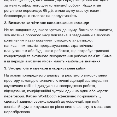
за межі комфортного для когнітивної роботи. Якщо ж він
регулярно перевищує 65 дБ, вплив шуму стає суттєвим і
безпосередньо впливає на продуктивність.
2. Визначте когнітивне навантаження команди
Не всі завдання однаково чутливі до шуму. Важливо визначити,
яка частина робочого часу пов’язана із завданнями з високим
когнітивним навантаженням: складною аналітикою,
написанням текстів, програмуванням, стратегічним
плануванням або будь-якою роботою, що потребує тривалої
концентрації та активного використання робочої пам’яті. Саме
в ці періоди акустичні умови мають найбільше значення.
3. Змоделюйте сценарії використання кабін
На основі попереднього аналізу та реального використання
простору командою визначте ключові сценарії застосування
акустичних кабін: індивідуальна зосереджена робота,
відеодзвінки, конфіденційні зустрічі один на один або короткі
переговори. Кабіни WorkBooth ефективно покривають ці
сценарії завдяки сертифікованій шумоізоляції, при якій
зовнішній шум знижується до рівня нижче шепоту, а мова стає
нерозбірливою.